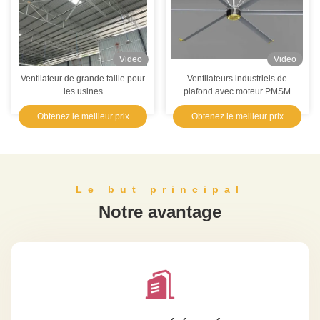
atelier fan à fort débit et à vitesse réduite de Pmsm d'entrepôt d'industrie de 18ft de plafond pour la ventilation
Video
Video
Ventilateur de grande taille pour
Ventilateurs industriels de
les usines
plafond avec moteur PMSM
économe en énergie et
Obtenez le meilleur prix
Obtenez le meilleur prix
ventilateur de plafond en lame
d'alliage AlMg
Le but principal
Notre avantage