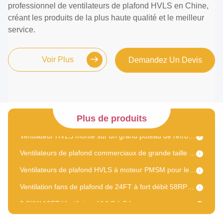
professionnel de ventilateurs de plafond HVLS en Chine,
créant les produits de la plus haute qualité et le meilleur
service.
Voir Plus
Demandez Un Devis
Ventilateur de plafond HVLS
Ventilateur de plafond électrique HVLS de 24 pieds
Ventilateurs HVLS à haute efficacité pour la logistique
atelier fan à fort débit et à vitesse réduite de Pmsm d'entrepôt d'industrie de 18ft de plafond pour la ventilation
Plus de produits
Ventilateur HVLS monté sur un grand poteau de refroidissement de plafond industriel
Ventilateurs de plafond commerciaux de grande taille pour plafonds bas
Ventilateurs de plafond HVLS à moteur PMSM pour les hauts plafonds
Ventilation fans de plafond de 24FT à fort débit 58RPM industriel et à vitesse réduite d'atelier
0.2KW 10FT Ventilateur HVLS à 5 lames
Ventilateur HVLS monté sur un poteau à volume élevé Pmsm