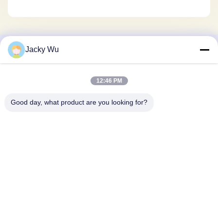
Jacky Wu
Contactez rapidement
Adresse
12:46 PM
Je ne veux pas.5, bâtiment 11, port industriel international
Good day, what product are you looking for?
de Juneng, n°117, rue Nansan, zone de développement
économique, district de Longquanyi, Chengdu, province du
Sichuan, Chine
Télégramme
86--13641973820
E-mail
daisenchina@gmail.com