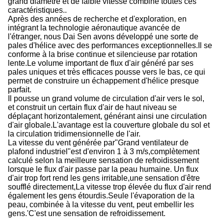
grand diamètre et de faible vitesse combine toutes ces
caractéristiques..
Après des années de recherche et d'exploration, en
intégrant la technologie aéronautique avancée de
l'étranger, nous Dai Sen avons développé une sorte de
pales d'hélice avec des performances exceptionnelles.Il se
conforme à la brise continue et silencieuse par rotation
lente.Le volume important de flux d'air généré par ses
pales uniques et très efficaces pousse vers le bas, ce qui
permet de construire un échappement d'hélice presque
parfait.
Il pousse un grand volume de circulation d'air vers le sol,
et construit un certain flux d'air de haut niveau se
déplaçant horizontalement, générant ainsi une circulation
d'air globale.L'avantage est la couverture globale du sol et
la circulation tridimensionnelle de l'air.
La vitesse du vent générée par
"
Grand ventilateur de
plafond industriel
"
est d'environ 1 à 3 m/s,complètement
calculé selon la meilleure sensation de refroidissement
lorsque le flux d'air passe par la peau humaine. Un flux
d'air trop fort rend les gens irritable,une sensation d'être
soufflé directement,La vitesse trop élevée du flux d'air rend
également les gens étourdis.Seule l'évaporation de la
peau, combinée à la vitesse du vent, peut embellir les
gens.
'
C'est une sensation de refroidissement.