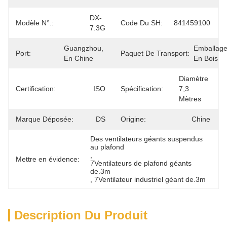
DX-
Modèle N°.:
Code Du SH:
841459100
7.3G
Guangzhou, 
Emballage
Port:
Paquet De Transport:
En Chine
En Bois
Diamètre 
Certification:
ISO
Spécification:
7,3 
Mètres
Marque Déposée:
DS
Origine:
Chine
Des ventilateurs géants suspendus 
au plafond
, 
Mettre en évidence:
7Ventilateurs de plafond géants 
de.3m
, 
7Ventilateur industriel géant de.3m
Description Du Produit