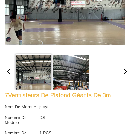
7Ventilateurs De Plafond Géants De.3m
junyi
Nom De Marque:
Numéro De
DS
Modèle:
Nombre De
1 PCS