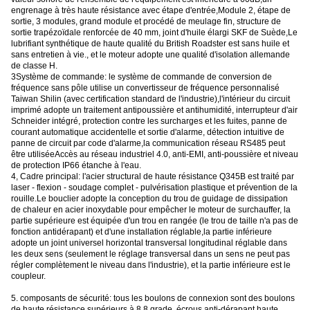
engrenage à très haute résistance avec étape d'entrée,Module 2, étape de
sortie, 3 modules, grand module et procédé de meulage fin, structure de
sortie trapézoïdale renforcée de 40 mm, joint d'huile élargi SKF de Suède,Le
lubrifiant synthétique de haute qualité du British Roadster est sans huile et
sans entretien à vie., et le moteur adopte une qualité d'isolation allemande
de classe H.
3Système de commande: le système de commande de conversion de
fréquence sans pôle utilise un convertisseur de fréquence personnalisé
Taiwan Shilin (avec certification standard de l'industrie),l'intérieur du circuit
imprimé adopte un traitement antipoussière et antihumidité, interrupteur d'air
Schneider intégré, protection contre les surcharges et les fuites, panne de
courant automatique accidentelle et sortie d'alarme, détection intuitive de
panne de circuit par code d'alarme,la communication réseau RS485 peut
être utiliséeAccès au réseau industriel 4.0, anti-EMI, anti-poussière et niveau
de protection IP66 étanche à l'eau.
4, Cadre principal: l'acier structural de haute résistance Q345B est traité par
laser - flexion - soudage complet - pulvérisation plastique et prévention de la
rouille.Le bouclier adopte la conception du trou de guidage de dissipation
de chaleur en acier inoxydable pour empêcher le moteur de surchauffer, la
partie supérieure est équipée d'un trou en rangée (le trou de taille n'a pas de
fonction antidérapant) et d'une installation réglable,la partie inférieure
adopte un joint universel horizontal transversal longitudinal réglable dans
les deux sens (seulement le réglage transversal dans un sens ne peut pas
régler complètement le niveau dans l'industrie), et la partie inférieure est le
coupleur.
5. composants de sécurité: tous les boulons de connexion sont des boulons
de haute résistance supérieurs à 8,8 grade, écrous anti-dérapant haute