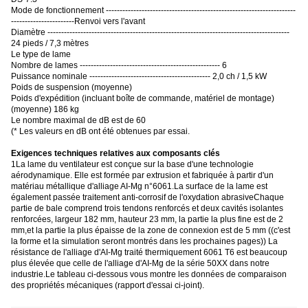
Mode de fonctionnement ---------------------------------------------------------------------
-----------------------Renvoi vers l'avant
Diamètre ----------------------------------------------------------------------------------------
24 pieds / 7,3 mètres
Le type de lame
Nombre de lames --------------------------------------------------- 6
Puissance nominale -------------------------------------------- 2,0 ch / 1,5 kW
Poids de suspension (moyenne)
Poids d'expédition (incluant boîte de commande, matériel de montage)
(moyenne) 186 kg
Le nombre maximal de dB est de 60
(
* Les valeurs en dB ont été obtenues par essai.
Exigences techniques relatives aux composants clés
1La lame du ventilateur est conçue sur la base d'une technologie
aérodynamique. Elle est formée par extrusion et fabriquée à partir d'un
matériau métallique d'alliage AI-Mg n°6061.La surface de la lame est
également passée traitement anti-corrosif de l'oxydation abrasiveChaque
partie de bale comprend trois tendons renforcés et deux cavités isolantes
renforcées, largeur 182 mm, hauteur 23 mm, la partie la plus fine est de 2
mm,et la partie la plus épaisse de la zone de connexion est de 5 mm ((c'est
la forme et la simulation seront montrés dans les prochaines pages)) La
résistance de l'alliage d'AI-Mg traité thermiquement 6061 T6 est beaucoup
plus élevée que celle de l'alliage d'AI-Mg de la série 50XX dans notre
industrie.Le tableau ci-dessous vous montre les données de comparaison
des propriétés mécaniques (rapport d'essai ci-joint).