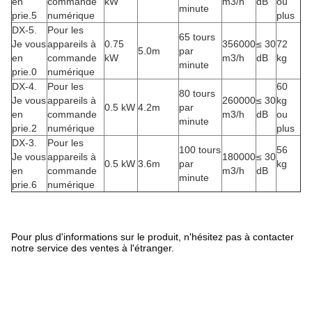
en
commande
kW
m3/h
dB
ou
minute
prie.5
numérique
plus
DX-5.
Pour les
65 tours
Je vous
appareils à
0.75
356000
≤ 30
72
5.0m
par
en
commande
kW
m3/h
dB
kg
minute
prie.0
numérique
DX-4.
Pour les
60
80 tours
Je vous
appareils à
260000
≤ 30
kg
0.5 kW
4.2m
par
en
commande
m3/h
dB
ou
minute
prie.2
numérique
plus
DX-3.
Pour les
100 tours
56
Je vous
appareils à
180000
≤ 30
0.5 kW
3.6m
par
kg
en
commande
m3/h
dB
minute
prie.6
numérique
Pour plus d'informations sur le produit, n'hésitez pas à contacter
notre service des ventes à l'étranger.