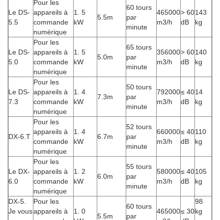
Pour les
60 tours
Le DS-
appareils à
1. 5
465000
> 60
143
5.5m
par
5.5
commande
kW
m3/h
dB
kg
minute
numérique
Pour les
65 tours
Le DS-
appareils à
1. 5
356000
> 60
140
5.0m
par
5.0
commande
kW
m3/h
dB
kg
minute
numérique
Pour les
50 tours
Le DS-
appareils à
1. 4
792000
≤ 40
14
7.3m
par
7.3
commande
kW
m3/h
dB
kg
minute
numérique
Pour les
52 tours
appareils à
1. 4
660000
≤ 40
110
DX-6.T
6.7m
par
commande
kW
m3/h
dB
kg
minute
numérique
Pour les
55 tours
Le DX-
appareils à
1. 2
580000
≤ 40
105
6.0m
par
6.0
commande
kW
m3/h
dB
kg
minute
numérique
DX-5.
Pour les
98
60 tours
Je vous
appareils à
1. 0
465000
≤ 30
kg
5.5m
par