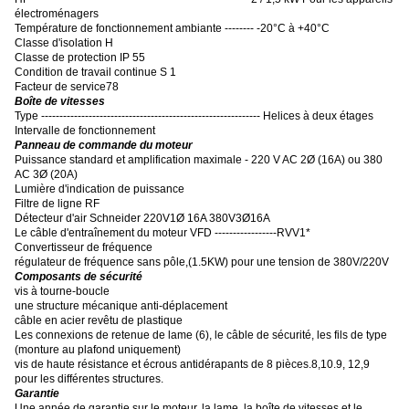
électroménagers
Température de fonctionnement ambiante -------- -20°C à +40°C
Classe d'isolation H
Classe de protection IP 55
Condition de travail continue S 1
Facteur de service78
Boîte de vitesses
Type ------------------------------------------------------------ Helices à deux étages
Intervalle de fonctionnement
Panneau de commande du moteur
Puissance standard et amplification maximale - 220 V AC 2Ø (16A) ou 380
AC 3Ø (20A)
Lumière d'indication de puissance
Filtre de ligne RF
Détecteur d'air Schneider 220V1Ø 16A 380V3Ø16A
Le câble d'entraînement du moteur VFD -----------------RVV1*
Convertisseur de fréquence
régulateur de fréquence sans pôle
,
(1.5KW) pour une tension de 380V/220V
Composants de sécurité
vis à tourne-boucle
une structure mécanique anti-déplacement
câble en acier revêtu de plastique
Les connexions de retenue de lame (6), le câble de sécurité, les fils de type
(monture au plafond uniquement)
vis de haute résistance et écrous antidérapants de 8 pièces.8,10.9, 12,9
pour les différentes structures.
Garantie
Une année de garantie sur le moteur, la lame, la boîte de vitesses et le