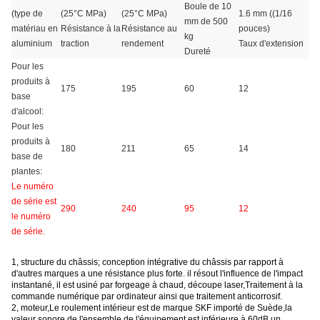
Boule de 10
(type de
(25°C MPa)
(25°C MPa)
1.6 mm ((1/16
mm de 500
matériau en
Résistance à la
Résistance au
pouces)
kg
aluminium
traction
rendement
Taux d'extension
Dureté
Pour les
produits à
175
195
60
12
base
d'alcool:
Pour les
produits à
180
211
65
14
base de
plantes:
Le numéro
de série est
290
240
95
12
le numéro
de série.
1, structure du châssis; conception intégrative du châssis par rapport à
d'autres marques a une résistance plus forte. il résout l'influence de l'impact
instantané, il est usiné par forgeage à chaud, découpe laser,Traitement à la
commande numérique par ordinateur ainsi que traitement anticorrosif.
2, moteur
,
Le roulement intérieur est de marque SKF importé de Suède,la
valeur sonore de l'ensemble de l'équipement est inférieure à 60dB,un