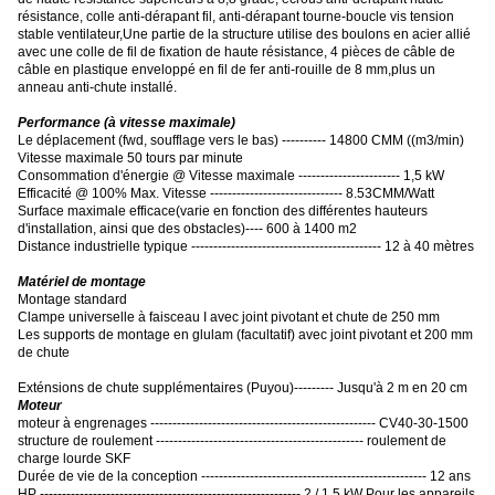
résistance, colle anti-dérapant fil, anti-dérapant tourne-boucle vis tension
stable ventilateur,Une partie de la structure utilise des boulons en acier allié
avec une colle de fil de fixation de haute résistance, 4 pièces de câble de
câble en plastique enveloppé en fil de fer anti-rouille de 8 mm,plus un
anneau anti-chute installé.
Performance (à vitesse maximale)
Le déplacement (fwd, soufflage vers le bas) ---------- 14800 CMM ((m3/min)
Vitesse maximale 50 tours par minute
Consommation d'énergie @ Vitesse maximale ----------------------- 1,5 kW
Efficacité @ 100% Max. Vitesse ------------------------------ 8.53CMM/Watt
Surface maximale efficace
(
varie en fonction des différentes hauteurs
d'installation, ainsi que des obstacles
)
---- 600 à 1400 m2
Distance industrielle typique ------------------------------------------- 12 à 40 mètres
Matériel de montage
Montage standard
Clampe universelle à faisceau I avec joint pivotant et chute de 250 mm
Les supports de montage en glulam (facultatif) avec joint pivotant et 200 mm
de chute
Exténsions de chute supplémentaires (Puyou)--------- Jusqu'à 2 m en 20 cm
Moteur
moteur à engrenages --------------------------------------------------- CV40-30-1500
structure de roulement ----------------------------------------------- roulement de
charge lourde SKF
Durée de vie de la conception --------------------------------------------------- 12 ans
HP ----------------------------------------------------------- 2 / 1,5 kW Pour les appareils