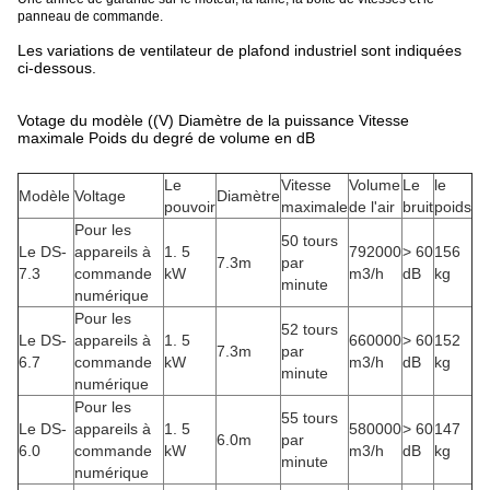
panneau de commande.
Les variations de ventilateur de plafond industriel sont indiquées
ci-dessous.
Votage du modèle ((V) Diamètre de la puissance Vitesse
maximale Poids du degré de volume en dB
Le
Vitesse
Volume
Le
le
Modèle
Voltage
Diamètre
pouvoir
maximale
de l'air
bruit
poids
Pour les
50 tours
Le DS-
appareils à
1. 5
792000
> 60
156
7.3m
par
7.3
commande
kW
m3/h
dB
kg
minute
numérique
Pour les
52 tours
Le DS-
appareils à
1. 5
660000
> 60
152
7.3m
par
6.7
commande
kW
m3/h
dB
kg
minute
numérique
Pour les
55 tours
Le DS-
appareils à
1. 5
580000
> 60
147
6.0m
par
6.0
commande
kW
m3/h
dB
kg
minute
numérique