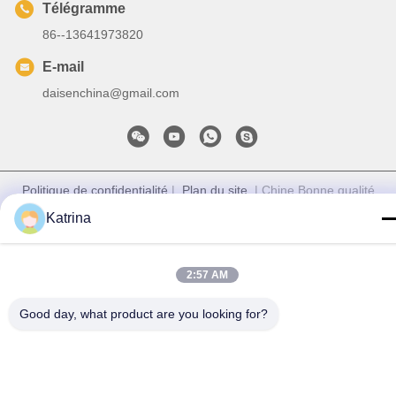
Télégramme
86--13641973820
E-mail
daisenchina@gmail.com
Politique de confidentialité
|
Plan du site
| Chine Bonne qualité
Fan de plafond de HVLS Le fournisseur. 2020-2026 Sichuan
Katrina
Junyi Industrial Equipment Co.,ltd Tous les droits réservés.
2:57 AM
Good day, what product are you looking for?