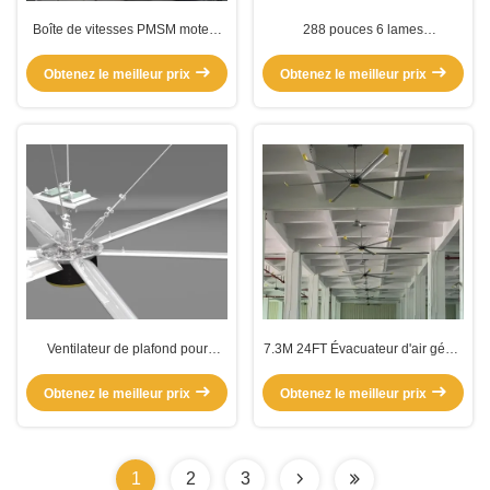
Boîte de vitesses PMSM moteur
288 pouces 6 lames
Ventilateurs de plafond HVL
centrifugeuse HVLS ventilateurs
électriques configurés
industriels souffleur
Obtenez le meilleur prix
Obtenez le meilleur prix
Ventilateur de plafond pour
7.3M 24FT Évacuateur d'air géant
entrepôt d'usine
agricole HVLS Ventilateurs
industriels
Obtenez le meilleur prix
Obtenez le meilleur prix
1
2
3