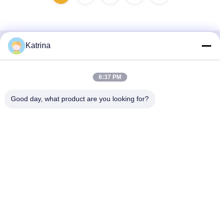
Katrina
Contactez rapidement
Adresse
6:37 PM
Je ne veux pas.5, bâtiment 11, port industriel international
Good day, what product are you looking for?
de Juneng, n°117, rue Nansan, zone de développement
économique, district de Longquanyi, Chengdu, province du
Sichuan, Chine
Télégramme
86--13641973820
E-mail
daisenchina@gmail.com