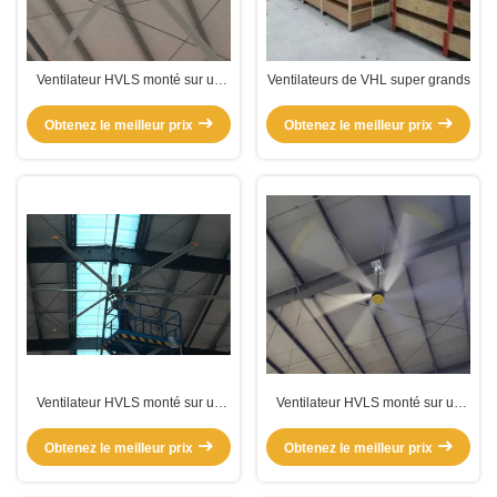
Ventilateur HVLS monté sur un
Ventilateurs de VHL super grands
immense poteau
Obtenez le meilleur prix
Obtenez le meilleur prix
Ventilateur HVLS monté sur un
Ventilateur HVLS monté sur un
poteau d'atelier
grand poteau de refroidissement
de plafond industriel
Obtenez le meilleur prix
Obtenez le meilleur prix