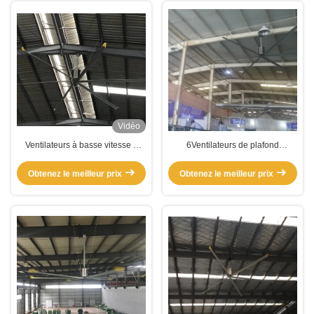
Vidéo
Ventilateurs à basse vitesse à
6Ventilateurs de plafond
volume élevé
commerciaux de grande taille
pour salles de sport
Obtenez le meilleur prix
Obtenez le meilleur prix