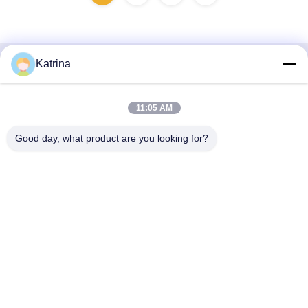
Katrina
Contactez rapidement
Adresse
11:05 AM
Je ne veux pas.5, bâtiment 11, port industriel international
Good day, what product are you looking for?
de Juneng, n°117, rue Nansan, zone de développement
économique, district de Longquanyi, Chengdu, province du
Sichuan, Chine
Télégramme
86--13641973820
E-mail
daisenchina@gmail.com