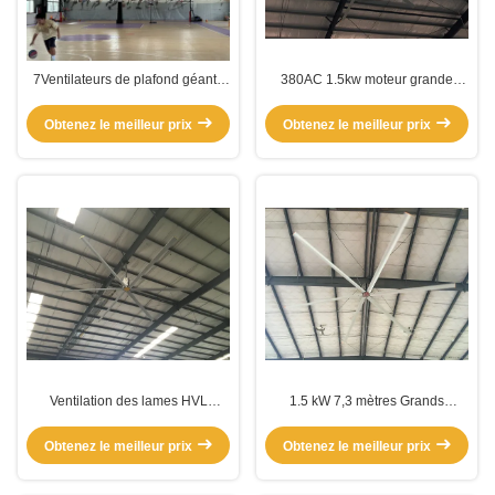
7Ventilateurs de plafond géants
380AC 1.5kw moteur grande
de.3m
pagaie ventilateurs de plafond
géants extra-grands
Obtenez le meilleur prix
Obtenez le meilleur prix
Ventilation des lames HVL
1.5 kW 7,3 mètres Grands
Ventilateurs de plafond géants
ventilateurs de plafond géants
industriels extérieurs
Obtenez le meilleur prix
Obtenez le meilleur prix