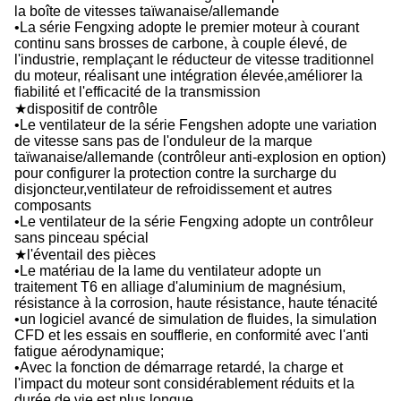
la boîte de vitesses taïwanaise/allemande
•La série Fengxing adopte le premier moteur à courant
continu sans brosses de carbone, à couple élevé, de
l'industrie, remplaçant le réducteur de vitesse traditionnel
du moteur, réalisant une intégration élevée,améliorer la
fiabilité et l'efficacité de la transmission
★dispositif de contrôle
•Le ventilateur de la série Fengshen adopte une variation
de vitesse sans pas de l'onduleur de la marque
taïwanaise/allemande (contrôleur anti-explosion en option)
pour configurer la protection contre la surcharge du
disjoncteur,ventilateur de refroidissement et autres
composants
•Le ventilateur de la série Fengxing adopte un contrôleur
sans pinceau spécial
★l'éventail des pièces
•Le matériau de la lame du ventilateur adopte un
traitement T6 en alliage d'aluminium de magnésium,
résistance à la corrosion, haute résistance, haute ténacité
•un logiciel avancé de simulation de fluides, la simulation
CFD et les essais en soufflerie, en conformité avec l'anti
fatigue aérodynamique;
•Avec la fonction de démarrage retardé, la charge et
l'impact du moteur sont considérablement réduits et la
durée de vie est plus longue