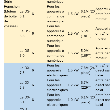
Série
numérique
Fengshen
Pour les
Appareil 
(
Moteur
Le DS-
appareils à
6.1M (20
6
1.5 kW
entraîne
de boîte
6.1
commande
pieds)
moteur
de
numérique
vitesses
)
Pour les
Appareil 
Le DS-
appareils à
5.5M
6
1.5 kW
entraîne
5.5
commande
(18FT)
moteur
numérique
Pour les
Appareil 
Le DS-
appareils à
5.0M
6
1.5 kW
entraîne
5.0
commande
(16FT)
moteur
numérique
Pour les
entraîne
Le DX-
7.3M (24
6
appareils
1.5 kW
direct sa
7.3
pieds)
électroniques
balai
Pour les
entraîne
Le DX-
6.7M
6
appareils
1.2 kW
direct sa
6.7
(22FT)
électroniques
balai
Pour les
entraîne
Le DX-
6.1M (20
6
appareils
1.0 kW
direct sa
6.1
pieds)
électroniques
balai
DX-5.