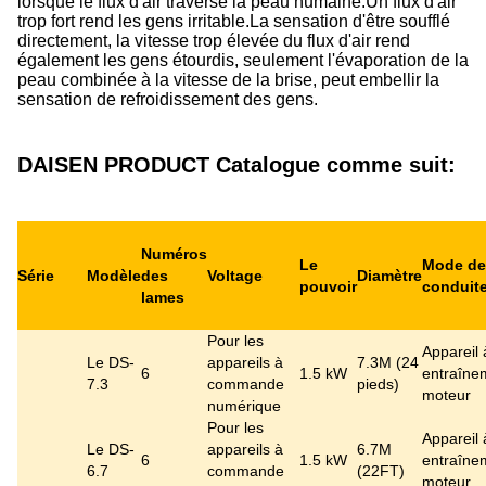
lorsque le flux d'air traverse la peau humaine.Un flux d'air
trop fort rend les gens irritable.La sensation d'être soufflé
directement, la vitesse trop élevée du flux d'air rend
également les gens étourdis, seulement l'évaporation de la
peau combinée à la vitesse de la brise, peut embellir la
sensation de refroidissement des gens.
DAISEN PRODUCT Catalogue comme suit:
Numéros
Le
Mode de
Série
Modèle
des
Voltage
Diamètre
pouvoir
conduit
lames
Pour les
Appareil 
Le DS-
appareils à
7.3M (24
6
1.5 kW
entraîne
7.3
commande
pieds)
moteur
numérique
Pour les
Appareil 
Le DS-
appareils à
6.7M
6
1.5 kW
entraîne
6.7
commande
(22FT)
moteur