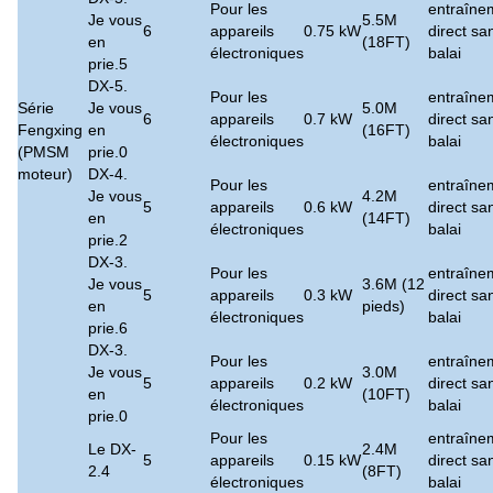
Pour les
entraîne
Je vous
5.5M
6
appareils
0.75 kW
direct sa
en
(18FT)
électroniques
balai
prie.5
DX-5.
Pour les
entraîne
Série
Je vous
5.0M
6
appareils
0.7 kW
direct sa
Fengxing
en
(16FT)
électroniques
balai
(PMSM
prie.0
moteur)
DX-4.
Pour les
entraîne
Je vous
4.2M
5
appareils
0.6 kW
direct sa
en
(14FT)
électroniques
balai
prie.2
DX-3.
Pour les
entraîne
Je vous
3.6M (12
5
appareils
0.3 kW
direct sa
en
pieds)
électroniques
balai
prie.6
DX-3.
Pour les
entraîne
Je vous
3.0M
5
appareils
0.2 kW
direct sa
en
(10FT)
électroniques
balai
prie.0
Pour les
entraîne
Le DX-
2.4M
5
appareils
0.15 kW
direct sa
2.4
(8FT)
électroniques
balai