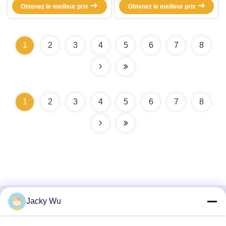
Obtenez le meilleur prix
haut volume
Obtenez le meilleur prix
pieds p.m. résidentiels
1
2
3
4
5
6
7
8
1
2
3
4
5
6
7
8
Jacky Wu
Contactez rapidement