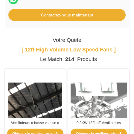
Contactez-nous maintenant
Votre Quête
[ 12ft High Volume Low Speed Fans ]
Le Match
214
Produits
Ventilateurs à basse vitesse à
0.3KW 12FooT Ventilateurs
volume élevé de 0,3 kW
résistants à la corrosion à faible
Obtenez le meilleur prix
Obtenez le meilleur prix
vitesse à haut volume