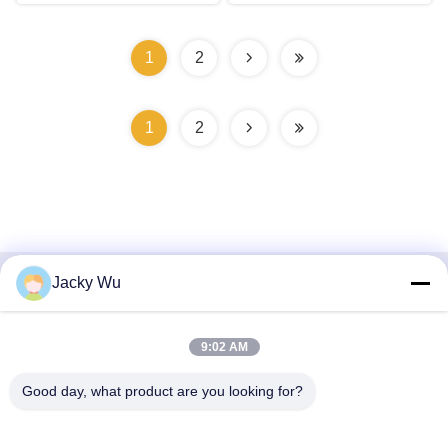
1
2
1
2
Jacky Wu
Contactez rapidement
Adresse
9:02 AM
Je ne veux pas.5, bâtiment 11, port industriel international
Good day, what product are you looking for?
de Juneng, n°117, rue Nansan, zone de développement
économique, district de Longquanyi, Chengdu, province du
Sichuan, Chine