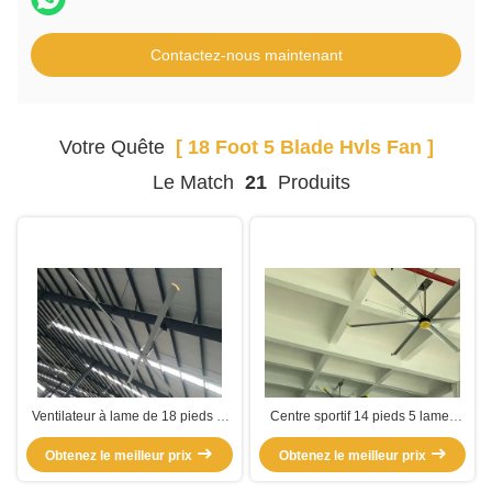
Contactez-nous maintenant
Votre Quête
[ 18 Foot 5 Blade Hvls Fan ]
Le Match
21
Produits
Ventilateur à lame de 18 pieds et
Centre sportif 14 pieds 5 lames
5 pieds
HVLS
Obtenez le meilleur prix
Obtenez le meilleur prix