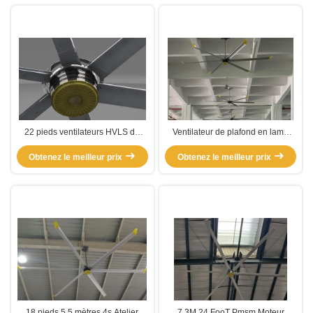
22 pieds ventilateurs HVLS de
Ventilateur de plafond en lame
grande taille à basse vitesse de
d'aluminium de 22 pieds pour la
Obtenez le meilleur prix
qualité industrielle
Obtenez le meilleur prix
ventilation d'atelier
18 pieds 5,5 mètres 4s Atelier
7.3M 24 FooT Pmsm Moteur