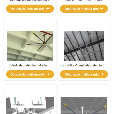
automobile Ventilateurs de gros
Ventilation industrielle Grands
Obtenez le meilleur prix
volants
Obtenez le meilleur prix
ventilateurs HVLS
1Ventilateur de plafond à lame
1.2KW 6.7M ventilateur de plafond
d'aluminium suspendu de.5KW
industriel
Obtenez le meilleur prix
24FT
Obtenez le meilleur prix