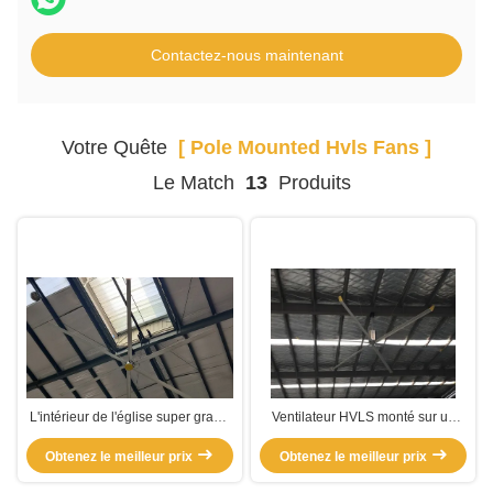
Contactez-nous maintenant
Votre Quête
[ Pole Mounted Hvls Fans ]
Le Match
13
Produits
L'intérieur de l'église super grand
Ventilateur HVLS monté sur un
poteau monté HVLS ventilateurs
poteau à volume élevé Pmsm
Obtenez le meilleur prix
résidentiel
Obtenez le meilleur prix