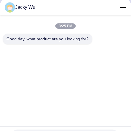
Jacky Wu
Contactez rapidement
Adresse
3:25 PM
Je ne veux pas.5, bâtiment 11, port industriel international
Good day, what product are you looking for?
de Juneng, n°117, rue Nansan, zone de développement
économique, district de Longquanyi, Chengdu, province du
Sichuan, Chine
Télégramme
86--13641973820
E-mail
daisenchina@gmail.com
Politique de confidentialité
|
Plan du site
| Chine Bonne qualité