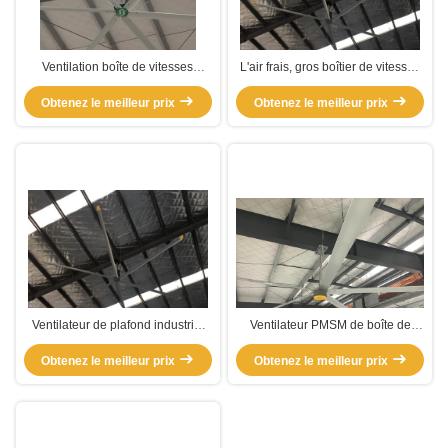
Ventilation boîte de vitesses
L'air frais, gros boîtier de vitesses
Poteaux moteur monté ventilateur
de 1,5 kW, moteur, ventilateur
de plafond HVLS pour la maison
Obtenez le meilleur prix
Obtenez le meilleur prix
électrique.
Ventilateur de plafond industriel
Ventilateur PMSM de boîte de
de 50 tours par minute
vitesses
Obtenez le meilleur prix
Obtenez le meilleur prix