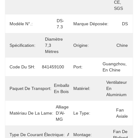
CE, 
SGS
DS-
Modèle N°.:
Marque Déposée:
DS
7.3
Diamètre 
Spécification:
7,3 
Origine:
Chine
Mètres
Guangzhou, 
Code Du SH:
841459100
Port:
En Chine
Ventilateur 
Emballage 
Paquet De Transport:
Matériel:
En 
En Bois
Aluminium
Alliage 
Fan 
Matériau De La Lame:
D'Al-
Le Type:
Axiale
MG
Fan De 
Type De Courant Électrique:
AC
Montage:
Plafond