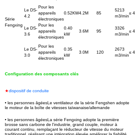
Pour les
Le DS-
5213
appareils
0.52KW
4.2M
85
≤ 
4.2
m3/min
Série
électroniques
Fengxing
Pour les
Le DS-
0.40
3326
appareils
3.6M
95
≤ 
3.6
kW
m3/min
électroniques
Pour les
Le DS-
0.35
2673
appareils
3.0M
120
≤ 
3.0
kW
m3/min
électroniques
Configuration des composants clés
★
dispositif de conduite
• les personnes âgées
Le ventilateur de la série Fengshen adopte
le moteur de la boîte de vitesses taïwanaise/allemande
• les personnes âgées
La série Fengxing adopte la première
brosse sans carbone de l'industrie, grand couple, moteur à
courant continu, remplaçant le réducteur de vitesse du moteur
traditionnel, réalisant une intégration élevée,améliorer la fiabilité