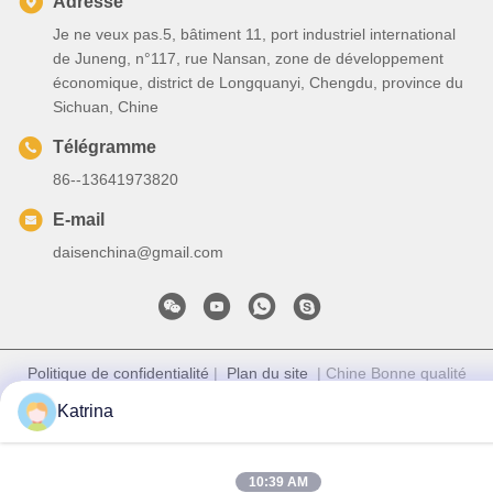
Adresse
Je ne veux pas.5, bâtiment 11, port industriel international
de Juneng, n°117, rue Nansan, zone de développement
économique, district de Longquanyi, Chengdu, province du
Sichuan, Chine
Télégramme
86--13641973820
E-mail
daisenchina@gmail.com
Politique de confidentialité
|
Plan du site
| Chine Bonne qualité
Fan de plafond de HVLS Le fournisseur. 2020-2026 Sichuan
Katrina
Junyi Industrial Equipment Co.,ltd Tous les droits réservés.
10:39 AM