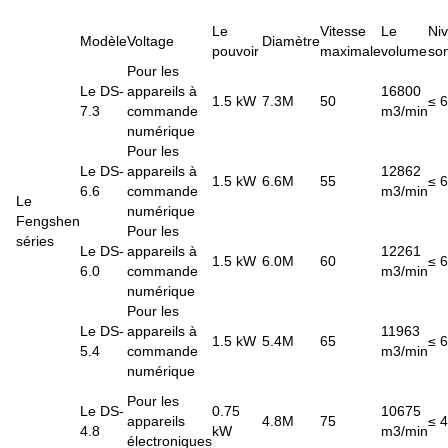
Le
Vitesse
Le
Ni
Modèle
Voltage
Diamètre
pouvoir
maximale
volume
so
Pour les
Le DS-
appareils à
16800
1.5 kW
7.3M
50
≤ 
7.3
commande
m3/min
numérique
Pour les
Le DS-
appareils à
12862
1.5 kW
6.6M
55
≤ 
6.6
commande
m3/min
Le
numérique
Fengshen
Pour les
séries
Le DS-
appareils à
12261
1.5 kW
6.0M
60
≤ 
6.0
commande
m3/min
numérique
Pour les
Le DS-
appareils à
11963
1.5 kW
5.4M
65
≤ 
5.4
commande
m3/min
numérique
Pour les
Le DS-
0.75
10675
appareils
4.8M
75
≤ 
4.8
kW
m3/min
électroniques