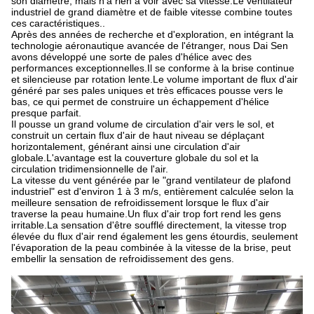
son diamètre, mais n'a rien à voir avec sa vitesse.Le ventilateur
industriel de grand diamètre et de faible vitesse combine toutes
ces caractéristiques..
Après des années de recherche et d'exploration, en intégrant la
technologie aéronautique avancée de l'étranger, nous Dai Sen
avons développé une sorte de pales d'hélice avec des
performances exceptionnelles.Il se conforme à la brise continue
et silencieuse par rotation lente.Le volume important de flux d'air
généré par ses pales uniques et très efficaces pousse vers le
bas, ce qui permet de construire un échappement d'hélice
presque parfait.
Il pousse un grand volume de circulation d'air vers le sol, et
construit un certain flux d'air de haut niveau se déplaçant
horizontalement, générant ainsi une circulation d'air
globale.L'avantage est la couverture globale du sol et la
circulation tridimensionnelle de l'air.
La vitesse du vent générée par le "grand ventilateur de plafond
industriel" est d'environ 1 à 3 m/s, entièrement calculée selon la
meilleure sensation de refroidissement lorsque le flux d'air
traverse la peau humaine.Un flux d'air trop fort rend les gens
irritable.La sensation d'être soufflé directement, la vitesse trop
élevée du flux d'air rend également les gens étourdis, seulement
l'évaporation de la peau combinée à la vitesse de la brise, peut
embellir la sensation de refroidissement des gens.