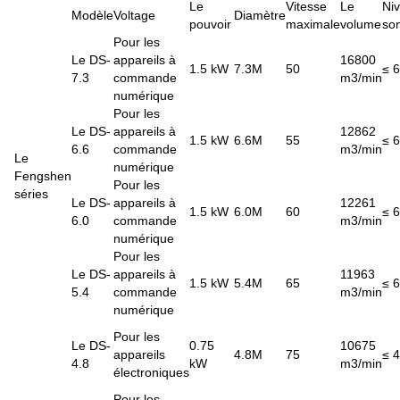
Le
Vitesse
Le
Ni
Modèle
Voltage
Diamètre
pouvoir
maximale
volume
so
Pour les
Le DS-
appareils à
16800
1.5 kW
7.3M
50
≤ 
7.3
commande
m3/min
numérique
Pour les
Le DS-
appareils à
12862
1.5 kW
6.6M
55
≤ 
6.6
commande
m3/min
Le
numérique
Fengshen
Pour les
séries
Le DS-
appareils à
12261
1.5 kW
6.0M
60
≤ 
6.0
commande
m3/min
numérique
Pour les
Le DS-
appareils à
11963
1.5 kW
5.4M
65
≤ 
5.4
commande
m3/min
numérique
Pour les
Le DS-
0.75
10675
appareils
4.8M
75
≤ 
4.8
kW
m3/min
électroniques
Pour les