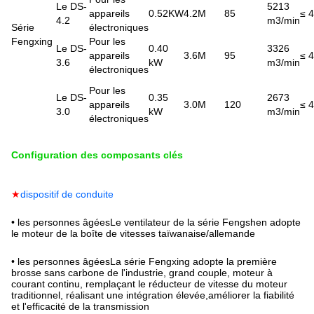
Le DS-
5213
appareils
0.52KW
4.2M
85
≤ 
4.2
m3/min
Série
électroniques
Fengxing
Pour les
Le DS-
0.40
3326
appareils
3.6M
95
≤ 
3.6
kW
m3/min
électroniques
Pour les
Le DS-
0.35
2673
appareils
3.0M
120
≤ 
3.0
kW
m3/min
électroniques
Configuration des composants clés
★
dispositif de conduite
• les personnes âgées
Le ventilateur de la série Fengshen adopte
le moteur de la boîte de vitesses taïwanaise/allemande
• les personnes âgées
La série Fengxing adopte la première
brosse sans carbone de l'industrie, grand couple, moteur à
courant continu, remplaçant le réducteur de vitesse du moteur
traditionnel, réalisant une intégration élevée,améliorer la fiabilité
et l'efficacité de la transmission