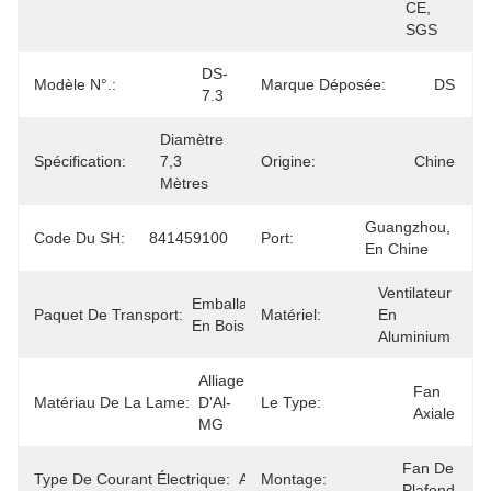
CE, 
SGS
DS-
Modèle N°.:
Marque Déposée:
DS
7.3
Diamètre 
Spécification:
7,3 
Origine:
Chine
Mètres
Guangzhou, 
Code Du SH:
841459100
Port:
En Chine
Ventilateur 
Emballage 
Paquet De Transport:
Matériel:
En 
En Bois
Aluminium
Alliage 
Fan 
Matériau De La Lame:
D'Al-
Le Type:
Axiale
MG
Fan De 
Type De Courant Électrique:
AC
Montage:
Plafond