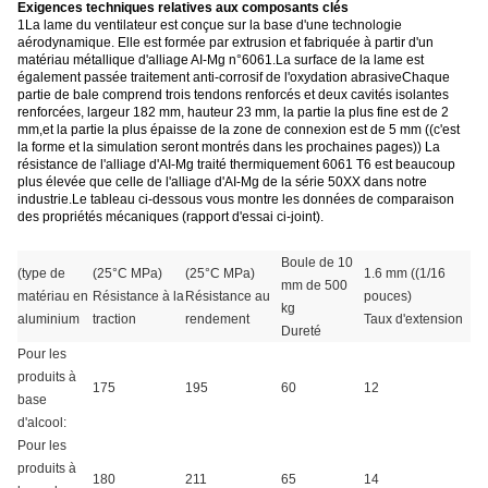
Exigences techniques relatives aux composants clés
1La lame du ventilateur est conçue sur la base d'une technologie
aérodynamique. Elle est formée par extrusion et fabriquée à partir d'un
matériau métallique d'alliage AI-Mg n°6061.La surface de la lame est
également passée traitement anti-corrosif de l'oxydation abrasiveChaque
partie de bale comprend trois tendons renforcés et deux cavités isolantes
renforcées, largeur 182 mm, hauteur 23 mm, la partie la plus fine est de 2
mm,et la partie la plus épaisse de la zone de connexion est de 5 mm ((c'est
la forme et la simulation seront montrés dans les prochaines pages)) La
résistance de l'alliage d'AI-Mg traité thermiquement 6061 T6 est beaucoup
plus élevée que celle de l'alliage d'AI-Mg de la série 50XX dans notre
industrie.Le tableau ci-dessous vous montre les données de comparaison
des propriétés mécaniques (rapport d'essai ci-joint).
Boule de 10
(type de
(25°C MPa)
(25°C MPa)
1.6 mm ((1/16
mm de 500
matériau en
Résistance à la
Résistance au
pouces)
kg
aluminium
traction
rendement
Taux d'extension
Dureté
Pour les
produits à
175
195
60
12
base
d'alcool:
Pour les
produits à
180
211
65
14