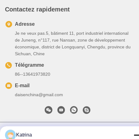
Contactez rapidement
Adresse
Je ne veux pas.5, bâtiment 11, port industriel international
de Juneng, n°117, rue Nansan, zone de développement
économique, district de Longquanyi, Chengdu, province du
Sichuan, Chine
Télégramme
86--13641973820
E-mail
daisenchina@gmail.com
Politique de confidentialité
|
Plan du site
| Chine Bonne qualité
Katrina
Fan de plafond de HVLS Le fournisseur. 2020-2026 Sichuan