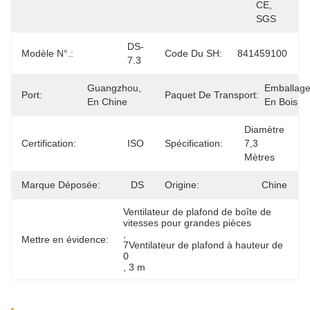
CE, 
SGS
DS-
Modèle N°.:
Code Du SH:
841459100
7.3
Guangzhou, 
Emballage
Port:
Paquet De Transport:
En Chine
En Bois
Diamètre 
Certification:
ISO
Spécification:
7,3 
Mètres
Marque Déposée:
DS
Origine:
Chine
Ventilateur de plafond de boîte de 
vitesses pour grandes pièces
, 
Mettre en évidence:
7Ventilateur de plafond à hauteur de 
0
, 
3 m