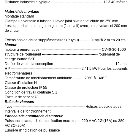
Distance industrielle typique ------------------------------------------- 12 à 40 mètres
Matériel de montage
Montage standard
Clampe universelle à faisceau I avec joint pivotant et chute de 250 mm
Les supports de montage en glulam (facultatif) avec joint pivotant et 200 mm
de chute
Exténsions de chute supplémentaires (Puyou)--------- Jusqu'à 2 m en 20 cm
Moteur
moteur à engrenages --------------------------------------------------- CV40-30-1500
structure de roulement ----------------------------------------------- roulement de
charge lourde SKF
Durée de vie de la conception --------------------------------------------------- 12 ans
HP ----------------------------------------------------------- 2 / 1,5 kW Pour les appareils
électroménagers
Température de fonctionnement ambiante -------- -20°C à +40°C
Classe d'isolation H
Classe de protection IP 55
Condition de travail continue S 1
Facteur de service78
Boîte de vitesses
Type ------------------------------------------------------------ Helices à deux étages
Intervalle de fonctionnement
Panneau de commande du moteur
Puissance standard et amplification maximale - 220 V AC 2Ø (16A) ou 380
AC 3Ø (20A)
Lumière d'indication de puissance