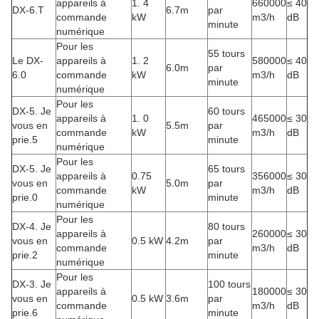
appareils à
1. 4
660000
≤ 40
DX-6.T
6.7m
par
commande
kW
m3/h
dB
minute
numérique
Pour les
55 tours
Le DX-
appareils à
1. 2
580000
≤ 40
6.0m
par
6.0
commande
kW
m3/h
dB
minute
numérique
Pour les
DX-5. Je
60 tours
appareils à
1. 0
465000
≤ 30
vous en
5.5m
par
commande
kW
m3/h
dB
prie.5
minute
numérique
Pour les
DX-5. Je
65 tours
appareils à
0.75
356000
≤ 30
vous en
5.0m
par
commande
kW
m3/h
dB
prie.0
minute
numérique
Pour les
DX-4. Je
80 tours
appareils à
260000
≤ 30
vous en
0.5 kW
4.2m
par
commande
m3/h
dB
prie.2
minute
numérique
Pour les
DX-3. Je
100 tours
appareils à
180000
≤ 30
vous en
0.5 kW
3.6m
par
commande
m3/h
dB
prie.6
minute