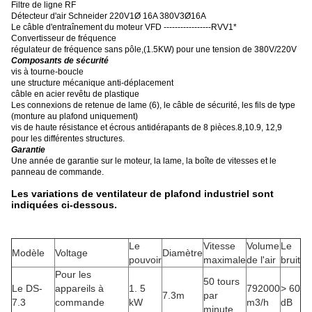
Filtre de ligne RF
Détecteur d'air Schneider 220V1Ø 16A 380V3Ø16A
Le câble d'entraînement du moteur VFD -----------------RVV1*
Convertisseur de fréquence
régulateur de fréquence sans pôle
,
(1.5KW) pour une tension de 380V/220V
Composants de sécurité
vis à tourne-boucle
une structure mécanique anti-déplacement
câble en acier revêtu de plastique
Les connexions de retenue de lame (6), le câble de sécurité, les fils de type
(monture au plafond uniquement)
vis de haute résistance et écrous antidérapants de 8 pièces.8,10.9, 12,9
pour les différentes structures.
Garantie
Une année de garantie sur le moteur, la lame, la boîte de vitesses et le
panneau de commande.
Les variations de ventilateur de plafond industriel sont
indiquées ci-dessous.
Le
Vitesse
Volume
Le
Modèle
Voltage
Diamètre
pouvoir
maximale
de l'air
bruit
Pour les
50 tours
Le DS-
appareils à
1. 5
792000
> 60
7.3m
par
7.3
commande
kW
m3/h
dB
minute