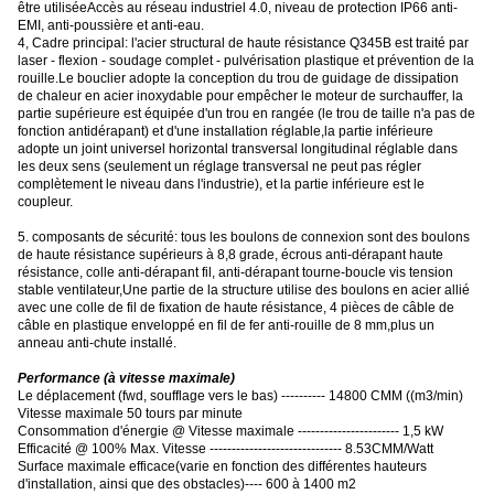
être utiliséeAccès au réseau industriel 4.0, niveau de protection IP66 anti-
EMI, anti-poussière et anti-eau.
4, Cadre principal: l'acier structural de haute résistance Q345B est traité par
laser - flexion - soudage complet - pulvérisation plastique et prévention de la
rouille.Le bouclier adopte la conception du trou de guidage de dissipation
de chaleur en acier inoxydable pour empêcher le moteur de surchauffer, la
partie supérieure est équipée d'un trou en rangée (le trou de taille n'a pas de
fonction antidérapant) et d'une installation réglable,la partie inférieure
adopte un joint universel horizontal transversal longitudinal réglable dans
les deux sens (seulement un réglage transversal ne peut pas régler
complètement le niveau dans l'industrie), et la partie inférieure est le
coupleur.
5. composants de sécurité: tous les boulons de connexion sont des boulons
de haute résistance supérieurs à 8,8 grade, écrous anti-dérapant haute
résistance, colle anti-dérapant fil, anti-dérapant tourne-boucle vis tension
stable ventilateur,Une partie de la structure utilise des boulons en acier allié
avec une colle de fil de fixation de haute résistance, 4 pièces de câble de
câble en plastique enveloppé en fil de fer anti-rouille de 8 mm,plus un
anneau anti-chute installé.
Performance (à vitesse maximale)
Le déplacement (fwd, soufflage vers le bas) ---------- 14800 CMM ((m3/min)
Vitesse maximale 50 tours par minute
Consommation d'énergie @ Vitesse maximale ----------------------- 1,5 kW
Efficacité @ 100% Max. Vitesse ------------------------------ 8.53CMM/Watt
Surface maximale efficace
(
varie en fonction des différentes hauteurs
d'installation, ainsi que des obstacles
)
---- 600 à 1400 m2