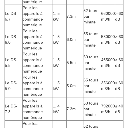
numérique
Pour les
52 tours
Le DS-
appareils à
1. 5
660000
> 60
7.3m
par
6.7
commande
kW
m3/h
dB
minute
numérique
Pour les
55 tours
Le DS-
appareils à
1. 5
580000
> 60
6.0m
par
6.0
commande
kW
m3/h
dB
minute
numérique
Pour les
60 tours
Le DS-
appareils à
1. 5
465000
> 60
5.5m
par
5.5
commande
kW
m3/h
dB
minute
numérique
Pour les
65 tours
Le DS-
appareils à
1. 5
356000
> 60
5.0m
par
5.0
commande
kW
m3/h
dB
minute
numérique
Pour les
50 tours
Le DS-
appareils à
1. 4
792000
≤ 40
7.3m
par
7.3
commande
kW
m3/h
dB
minute
numérique
Pour les
52 tours