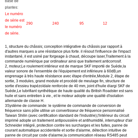
base de
plantes:
Le numéro
de série est
290
240
95
12
le numéro
de série.
1, structure du châssis; conception intégrative du châssis par rapport à
d'autres marques a une résistance plus forte. il résout l'influence de l'impact
instantané, il est usiné par forgeage à chaud, découpe laser,Traitement à la
commande numérique par ordinateur ainsi que traitement anticorrosif.
2, moteur
,
Le roulement intérieur est de marque SKF importé de Suède,la
valeur sonore de l'ensemble de l'équipement est inférieure à 60dB,un
engrenage à très haute résistance avec étape d'entrée,Module 2, étape de
sortie, 3 modules, grand module et procédé de meulage fin, structure de
sortie d'essieu trapézoïdale renforcée de 40 mm, joint d'huile élargi SKF de
Suède,Le lubrifiant synthétique de haute qualité du British Roadster est sans
huile et sans entretien à vie., et le moteur adopte une qualité d'isolation
allemande de classe H.
3Système de commande: le système de commande de conversion de
fréquence sans pôle utilise un convertisseur de fréquence personnalisé
Taiwan Shilin (avec certification standard de l'industrie),l'intérieur du circuit
imprimé adopte un traitement antipoussière et antihumidité, interrupteur d'air
Schneider intégré, protection contre les surcharges et les fuites, panne de
courant automatique accidentelle et sortie d'alarme, détection intuitive de
panne de circuit par code d'alarme,la communication réseau RS485 peut