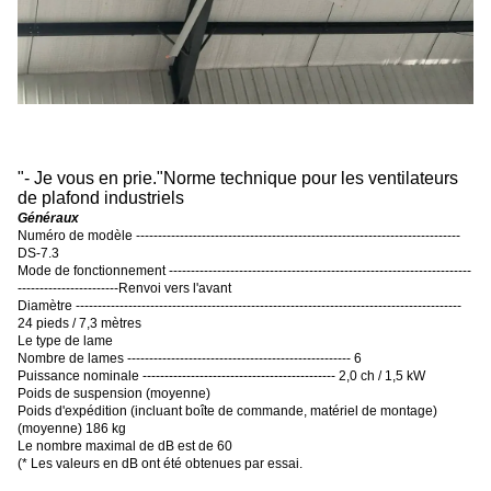
"
- Je vous en prie.
"
Norme technique pour les ventilateurs
de plafond industriels
Généraux
Numéro de modèle --------------------------------------------------------------------------
DS-7.3
Mode de fonctionnement ---------------------------------------------------------------------
-----------------------Renvoi vers l'avant
Diamètre ----------------------------------------------------------------------------------------
24 pieds / 7,3 mètres
Le type de lame
Nombre de lames --------------------------------------------------- 6
Puissance nominale -------------------------------------------- 2,0 ch / 1,5 kW
Poids de suspension (moyenne)
Poids d'expédition (incluant boîte de commande, matériel de montage)
(moyenne) 186 kg
Le nombre maximal de dB est de 60
(
* Les valeurs en dB ont été obtenues par essai.