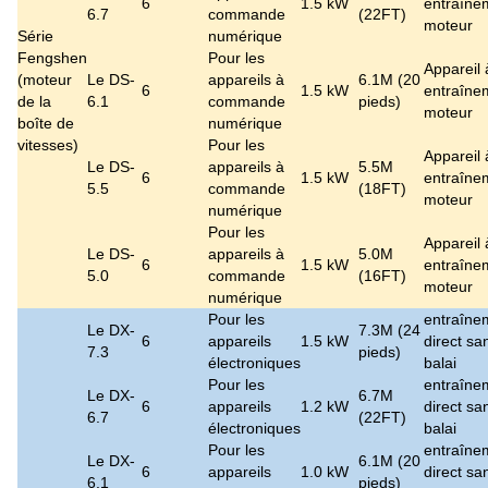
6
1.5 kW
entraîne
6.7
commande
(22FT)
moteur
Série
numérique
Fengshen
Pour les
Appareil 
(moteur
Le DS-
appareils à
6.1M (20
6
1.5 kW
entraîne
de la
6.1
commande
pieds)
moteur
boîte de
numérique
vitesses)
Pour les
Appareil 
Le DS-
appareils à
5.5M
6
1.5 kW
entraîne
5.5
commande
(18FT)
moteur
numérique
Pour les
Appareil 
Le DS-
appareils à
5.0M
6
1.5 kW
entraîne
5.0
commande
(16FT)
moteur
numérique
Pour les
entraîne
Le DX-
7.3M (24
6
appareils
1.5 kW
direct sa
7.3
pieds)
électroniques
balai
Pour les
entraîne
Le DX-
6.7M
6
appareils
1.2 kW
direct sa
6.7
(22FT)
électroniques
balai
Pour les
entraîne
Le DX-
6.1M (20
6
appareils
1.0 kW
direct sa
6.1
pieds)