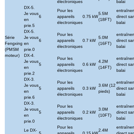
électroniques
balai
DX-5.
Pour les
entraîne
Je vous
5.5M
6
appareils
0.75 kW
direct sa
en
(18FT)
électroniques
balai
prie.5
DX-5.
Pour les
entraîne
Série
Je vous
5.0M
6
appareils
0.7 kW
direct sa
Fengxing
en
(16FT)
électroniques
balai
(PMSM
prie.0
moteur)
DX-4.
Pour les
entraîne
Je vous
4.2M
5
appareils
0.6 kW
direct sa
en
(14FT)
électroniques
balai
prie.2
DX-3.
Pour les
entraîne
Je vous
3.6M (12
5
appareils
0.3 kW
direct sa
en
pieds)
électroniques
balai
prie.6
DX-3.
Pour les
entraîne
Je vous
3.0M
5
appareils
0.2 kW
direct sa
en
(10FT)
électroniques
balai
prie.0
Pour les
entraîne
Le DX-
2.4M
5
appareils
0.15 kW
direct sa