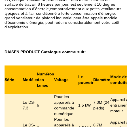
surface de travail, 8 heures par jour, est seulement 10 degrés
consommation d'énergie,comparativement aux petits ventilateurs
typiques et à l'air conditionné à forte consommation d'énergie,
grand ventilateur de plafond industriel peut être appelé modèle
d'économie d'énergie, peut réduire considérablement votre coût
d'exploitation.
DAISEN PRODUCT Catalogue comme suit:
Numéros
Le
Mode de
Série
Modèle
des
Voltage
Diamètre
pouvoir
conduit
lames
Pour les
Appareil 
Le DS-
appareils à
7.3M (24
6
1.5 kW
entraîne
7.3
commande
pieds)
moteur
numérique
Pour les
Appareil 
Le DS-
appareils à
6.7M