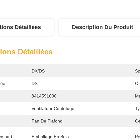
tions Détaillées
Description Du Produit
ions Détaillées
DX/DS
Sp
ée:
DS
Or
8414591000
Ma
Ventilateur Centrifuge
Ty
Fan De Plafond
Ce
nsport:
Emballage En Bois
Pe