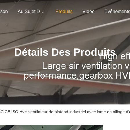
ison
Au Sujet De Nous
Produits
Vidéo
Événement
Détails Des Produits
C CE ISO Hvls ventilateur de plafond industriel avec lame en alliage 