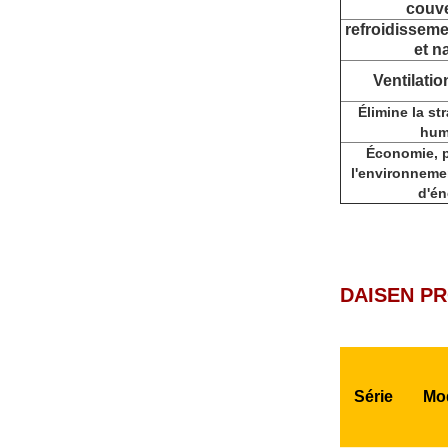
couve
refroidisseme
et n
Ventilati
Élimine la str
hum
Économie, p
l'environneme
d'én
DAISEN PR
Série
Mo