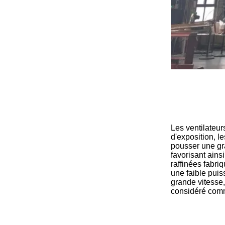
Les ventilateurs
d'exposition, l
pousser une gra
favorisant ains
raffinées fabr
une faible puis
grande vitesse,
considéré comme