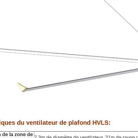
iques du ventilateur de plafond HVLS
:
 de la zone de
7.3m de diamètre de ventilateur, 21m de rayon 