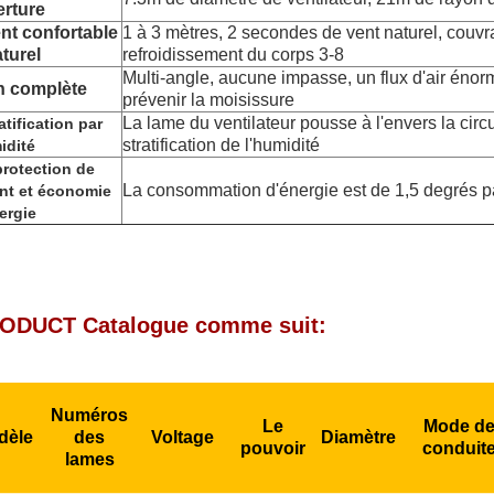
rture
nt confortable
1 à 3 mètres, 2 secondes de vent naturel, couvr
aturel
refroidissement du corps 3-8
Multi-angle, aucune impasse, un flux d'air énor
on complète
prévenir la moisissure
La lame du ventilateur pousse à l'envers la circulat
atification par
stratification de l'humidité
idité
rotection de
La consommation d'énergie est de 1,5 degrés p
nt et économie
ergie
ODUCT Catalogue comme suit:
Numéros
Le
Mode d
dèle
des
Voltage
Diamètre
pouvoir
conduit
lames