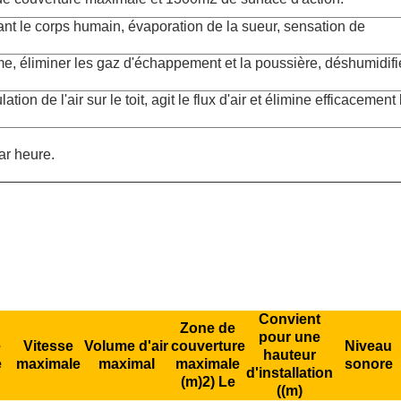
ant le corps humain, évaporation de la sueur, sensation de
me, éliminer les gaz d'échappement et la poussière, déshumidifie
ion de l'air sur le toit, agit le flux d'air et élimine efficacement 
ar heure.
Convient
Zone de
pour une
e
Vitesse
Volume d'air
couverture
Niveau
hauteur
e
maximale
maximal
maximale
sonore
d'installation
(m)
2) Le
((m)