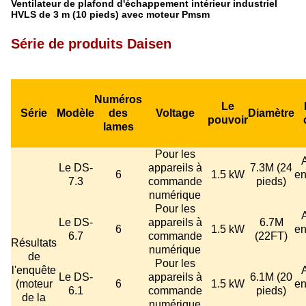
Ventilateur de plafond d'échappement intérieur industriel
HVLS de 3 m (10 pieds) avec moteur Pmsm
Série de produits Daisen
Numéros
Le
Série
Modèle
des
Voltage
Diamètre
pouvoir
lames
Pour les
Le DS-
appareils à
7.3M (24
6
1.5 kW
en
7.3
commande
pieds)
numérique
Pour les
Le DS-
appareils à
6.7M
6
1.5 kW
en
6.7
commande
(22FT)
Résultats
numérique
de
Pour les
l'enquête
Le DS-
appareils à
6.1M (20
(moteur
6
1.5 kW
en
6.1
commande
pieds)
de la
numérique