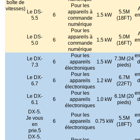
boîte de
Pour les
vitesses)
Le DS-
appareils à
5.5M
6
1.5 kW
en
5.5
commande
(18FT)
numérique
Pour les
Le DS-
appareils à
5.0M
6
1.5 kW
en
5.0
commande
(16FT)
numérique
Pour les
en
Le DX-
7.3M (24
6
appareils
1.5 kW
d
7.3
pieds)
électroniques
Pour les
en
Le DX-
6.7M
6
appareils
1.2 kW
d
6.7
(22FT)
électroniques
Pour les
en
Le DX-
6.1M (20
6
appareils
1.0 kW
d
6.1
pieds)
électroniques
DX-5.
Pour les
en
Je vous
5.5M
6
appareils
0.75 kW
d
en
(18FT)
électroniques
prie.5
DX-5.
Pour les
en