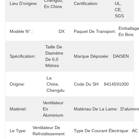
Chengdu, 
Lieu D'origine:
Certification:
UL, 
En Chine
CE, 
SGS
Emballage
Modèle N°.:
DX
Paquet De Transport:
En Bois
Taille De 
Diamètre 
Spécification:
Marque Déposée:
DAISEN
De 6,0 
Mètres
La 
Origine:
Chine, 
Code Du SH:
8414591000
Chengdu
Ventilateur 
Matériel:
En 
Matériau De La Lame:
D'alumin
Aluminium
Ventilateur De 
Le Type:
Type De Courant Électrique:
AC
Refroidissement