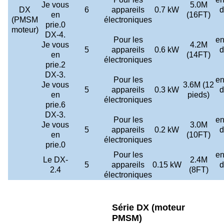
Je vous
5.0M
DX
6
appareils
0.7 kW
d
en
(16FT)
(PMSM
électroniques
prie.0
moteur)
DX-4.
Pour les
en
Je vous
4.2M
5
appareils
0.6 kW
d
en
(14FT)
électroniques
prie.2
DX-3.
Pour les
en
Je vous
3.6M (12
5
appareils
0.3 kW
d
en
pieds)
électroniques
prie.6
DX-3.
Pour les
en
Je vous
3.0M
5
appareils
0.2 kW
d
en
(10FT)
électroniques
prie.0
Pour les
en
Le DX-
2.4M
5
appareils
0.15 kW
d
2.4
(8FT)
électroniques
Série DX (moteur
PMSM)