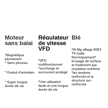
Moteur 
Régulateur 
Blé
sans balai
de vitesse 
VFD
*Al-Mg alliage 6063 
T6 traité 
*Magnétique 
thermiquement* 
permanent
*VFD 
broyage de surface 
* Sans pinceau
multifonctionnel
et traitement par 
*surcharge et 
oxydation extrême.
surcourant protégé
* Gratuit d'entretien
*les tendons 
renforcés et la 
structure sur-
*Une utilisation 
* Super longue 
renforcée
facile et une longue 
durée de vie
durée de vie