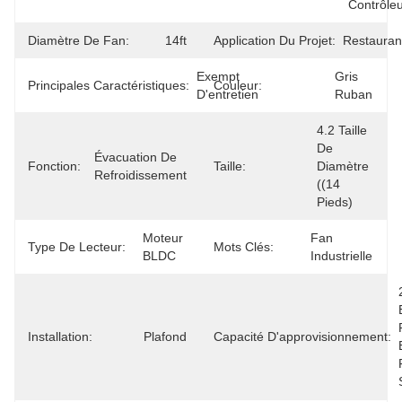
Contrôle
Diamètre De Fan:
14ft
Application Du Projet:
Restauran
Exempt 
Gris 
Principales Caractéristiques:
Couleur:
D'entretien
Ruban
4.2 Taille 
De 
Évacuation De 
Fonction:
Taille:
Diamètre 
Refroidissement
((14 
Pieds)
Moteur 
Fan 
Type De Lecteur:
Mots Clés:
BLDC
Industrielle
Installation:
Plafond
Capacité D'approvisionnement: