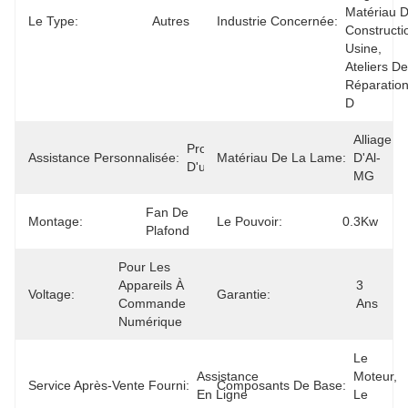
Matériau D
Le Type:
Autres
Industrie Concernée:
Constructio
Usine, 
Ateliers De 
Réparation
D
Alliage 
Produits 
Assistance Personnalisée:
Matériau De La Lame:
D'Al-
D'usinage
MG
Fan De 
Montage:
Le Pouvoir:
0.3Kw
Plafond
Pour Les 
Appareils À 
3 
Voltage:
Garantie:
Commande 
Ans
Numérique
Le 
Assistance 
Moteur, 
Service Après-Vente Fourni:
Composants De Base:
En Ligne
Le 