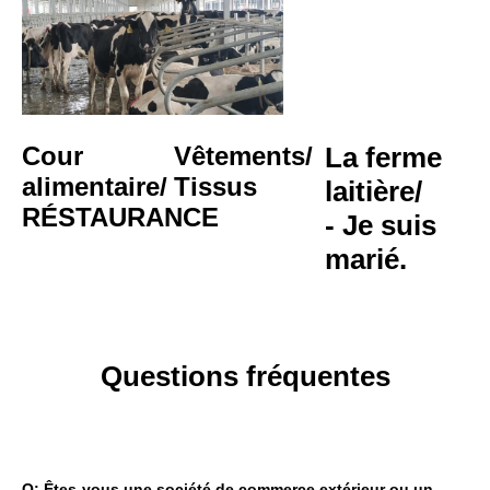
Cour 
Vêtements/
La ferme 
alimentaire/
Tissus
laitière/
RÉSTAURANCE
- Je suis 
marié.
Questions fréquentes
Q: Êtes-vous une société de commerce extérieur ou un 