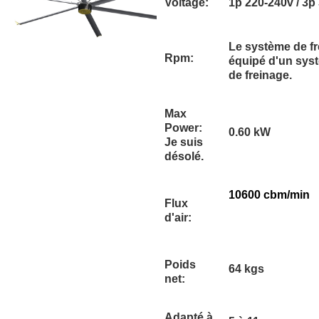
Voltage:
1p 220-240v / 3p
Le système de fr
Rpm:
équipé d'un sys
de freinage.
Max
Power:
0.60 kW
Je suis
désolé.
10600 cbm/min
Flux
d'air:
Poids
64 kgs
net:
Adapté à