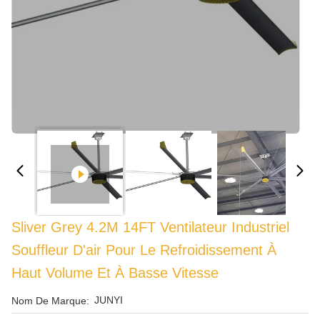
Sliver Grey 4.2M 14FT Ventilateur Industriel
Souffleur D'air Pour Le Refroidissement À
Haut Volume Et À Basse Vitesse
JUNYI
Nom De Marque: