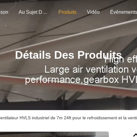
ison
Au Sujet De Nous
Produits
Vidéo
Événement
Détails Des Produits
entilateur HVLS industriel de 7m 24ft pour le refroidissement et la vent