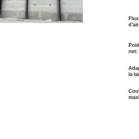
Flux
d'air
Poi
net:
Adap
la ta
Cou
max