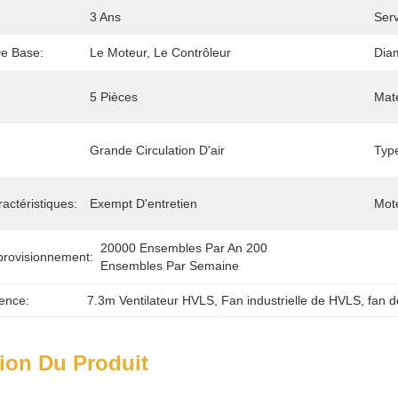
3 Ans
Serv
e Base:
Le Moteur, Le Contrôleur
Dia
5 Pièces
Maté
Grande Circulation D'air
Typ
ractéristiques:
Exempt D'entretien
Mote
20000 Ensembles Par An 200 
provisionnement:
Ensembles Par Semaine
ence:
7.3m Ventilateur HVLS
, 
Fan industrielle de HVLS
, 
fan d
ion Du Produit