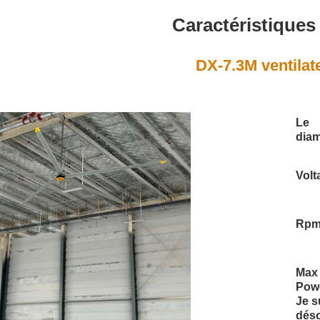
Caractéristiques
DX-7.3M ventila
Le
diam
Volt
Rpm
Max
Pow
Je s
déso