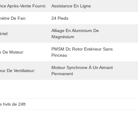
ice Après-Vente Fourni:
Assistance En Ligne
mètre De Fan:
24 Pieds
Alliage En Aluminium De 
riel:
Magnésium
PMSM Dc Rotor Extérieur Sans 
e De Moteur:
Pinceau
Moteur Synchrone À Un Aimant 
ur De Ventilateur:
Permanent
e hvls de 24ft