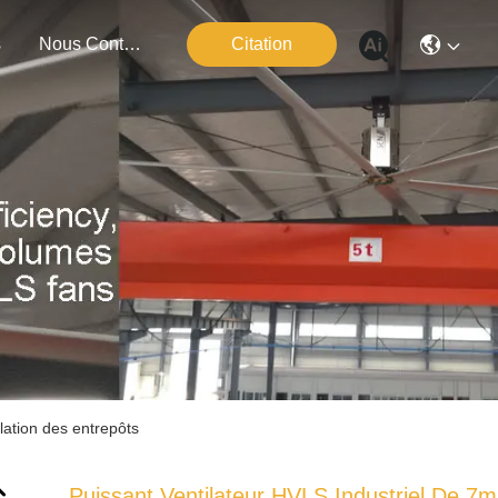
s
Nous Contacter
Citation
ilation des entrepôts
Puissant Ventilateur HVLS Industriel De 7m