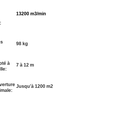
13200 m3/min
:
ds
98 kg
té à
7 à 12 m
ille:
verture
Jusqu'à 1200 m2
imale: