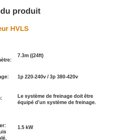
 du produit
teur HVLS
7.3m ((24ft)
ètre:
age:
1p 220-240v / 3p 380-420v
Le système de freinage doit être
:
équipé d'un système de freinage.
er:
1.5 kW
uis
lé.