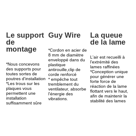
Le support 
Guy Wire
La queue 
de 
de la lame
montage
*Cordon en acier de 
8 mm de diamètre 
L'air est recueilli à 
enveloppé dans du 
l'extrémité des 
*Nous concevons 
plastique 
lames raffinées
des supports pour 
antirouille,clip de 
*Conception unique 
toutes sortes de 
corde renforcé
pour générer une 
poutres d'installation
* empêche tout 
forte force de 
*Les trous sur les 
tremblement du 
réaction de la lame 
plaques vous 
ventilateur, absorbe 
flottant vers le haut, 
permettent une 
l'énergie des 
afin de maintenir la 
installation 
vibrations.
stabilité des lames
suffisamment sûre