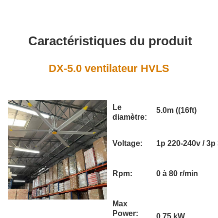
Caractéristiques du produit
DX-5.0 ventilateur HVLS
Le
5.0m ((16ft)
diamètre:
Voltage:
1p 220-240v / 3p
Rpm:
0 à 80 r/min
Max
Power:
0.75 kW