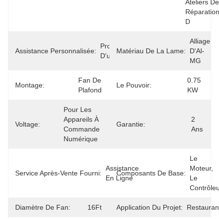
Ateliers De 
Réparation
D
Alliage 
Produits 
Assistance Personnalisée:
Matériau De La Lame:
D'Al-
D'usinage
MG
Fan De 
0.75 
Montage:
Le Pouvoir:
Plafond
KW
Pour Les 
Appareils À 
2 
Voltage:
Garantie:
Commande 
Ans
Numérique
Le 
Assistance 
Moteur, 
Service Après-Vente Fourni:
Composants De Base:
En Ligne
Le 
Contrôle
Diamètre De Fan:
16Ft
Application Du Projet:
Restauran