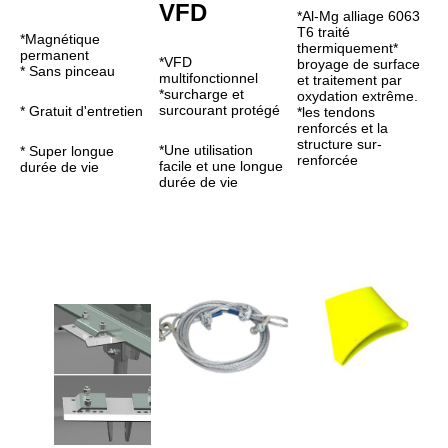
VFD
*Al-Mg alliage 6063 
T6 traité 
*Magnétique 
thermiquement* 
permanent
*VFD 
broyage de surface 
* Sans pinceau
multifonctionnel
et traitement par 
*surcharge et 
oxydation extrême.
surcourant protégé
* Gratuit d'entretien
*les tendons 
renforcés et la 
structure sur-
*Une utilisation 
* Super longue 
renforcée
facile et une longue 
durée de vie
durée de vie