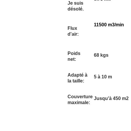
Je suis
désolé.
11500 m3/min
Flux
d'air:
Poids
68 kgs
net:
Adapté à
5 à 10 m
la taille:
Couverture
Jusqu'à 450 m2
maximale: