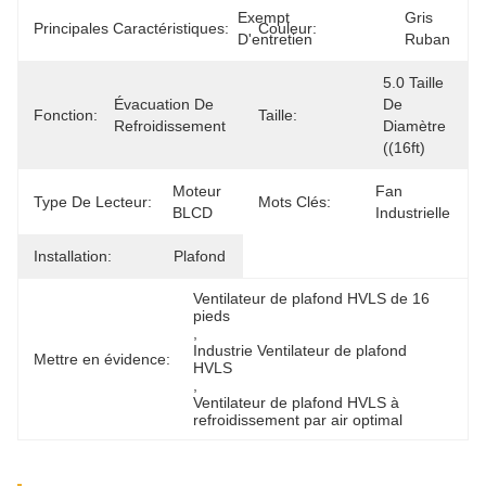
Exempt 
Gris 
Principales Caractéristiques:
Couleur:
D'entretien
Ruban
5.0 Taille 
Évacuation De 
De 
Fonction:
Taille:
Refroidissement
Diamètre 
((16ft)
Moteur 
Fan 
Type De Lecteur:
Mots Clés:
BLCD
Industrielle
Installation:
Plafond
Ventilateur de plafond HVLS de 16 
pieds
, 
Industrie Ventilateur de plafond 
Mettre en évidence:
HVLS
, 
Ventilateur de plafond HVLS à 
refroidissement par air optimal