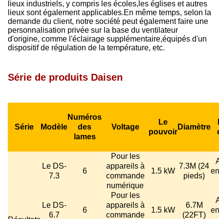
lieux industriels, y compris les écoles,les églises et autres
lieux sont également applicables.En même temps, selon la
demande du client, notre société peut également faire une
personnalisation privée sur la base du ventilateur
d'origine, comme l'éclairage supplémentaire,équipés d'un
dispositif de régulation de la température, etc.
Série de produits Daisen
Numéros
Le
Série
Modèle
des
Voltage
Diamètre
pouvoir
lames
Pour les
Le DS-
appareils à
7.3M (24
6
1.5 kW
en
7.3
commande
pieds)
numérique
Pour les
Le DS-
appareils à
6.7M
6
1.5 kW
en
6.7
commande
(22FT)