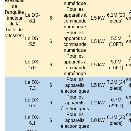
Résultats
numérique
de
Pour les
l'enquête
Le DS-
appareils à
6.1M (20
(moteur
6
1.5 kW
en
6.1
commande
pieds)
de la
numérique
boîte de
Pour les
vitesses)
Le DS-
appareils à
5.5M
6
1.5 kW
en
5.5
commande
(18FT)
numérique
Pour les
Le DS-
appareils à
5.0M
6
1.5 kW
en
5.0
commande
(16FT)
numérique
Pour les
en
Le DX-
7.3M (24
6
appareils
1.5 kW
d
7.3
pieds)
électroniques
Pour les
en
Le DX-
6.7M
6
appareils
1.2 kW
d
6.7
(22FT)
électroniques
Pour les
en
Le DX-
6.1M (20
6
appareils
1.0 kW
d
6.1
pieds)
électroniques