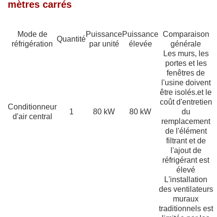
mètres carrés
Mode de
Puissance
Puissance
Comparaison
Quantité
réfrigération
par unité
élevée
générale
Les murs, les
portes et les
fenêtres de
l'usine doivent
être isolés.et le
coût d'entretien
Conditionneur
1
80 kW
80 kW
du
d'air central
remplacement
de l'élément
filtrant et de
l'ajout de
réfrigérant est
élevé
L'installation
des ventilateurs
muraux
traditionnels est