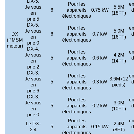
DX-5.
Pour les
en
Je vous
5.5M
6
appareils
0.75 kW
d
en
(18FT)
électroniques
prie.5
DX-5.
Pour les
en
Je vous
5.0M
DX
6
appareils
0.7 kW
d
en
(16FT)
(PMSM
électroniques
prie.0
moteur)
DX-4.
Pour les
en
Je vous
4.2M
5
appareils
0.6 kW
d
en
(14FT)
électroniques
prie.2
DX-3.
Pour les
en
Je vous
3.6M (12
5
appareils
0.3 kW
d
en
pieds)
électroniques
prie.6
DX-3.
Pour les
en
Je vous
3.0M
5
appareils
0.2 kW
d
en
(10FT)
électroniques
prie.0
Pour les
en
Le DX-
2.4M
5
appareils
0.15 kW
d
2.4
(8FT)
électroniques