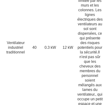
limitée par les
murs et les
colonnes. Les
lignes
électriques des
ventilateurs au
sol sont
dispersées, ce
qui présente
Ventilateur
des risques
industriel
40
0.3 kW
12 kW
potentiels pour
traditionnel
la sécurité.Il
n'est pas sûr
que les
cheveux des
membres du
personnel
soient
mélangés aux
lames du
ventilateur., qui
occupe un petit
espace et une