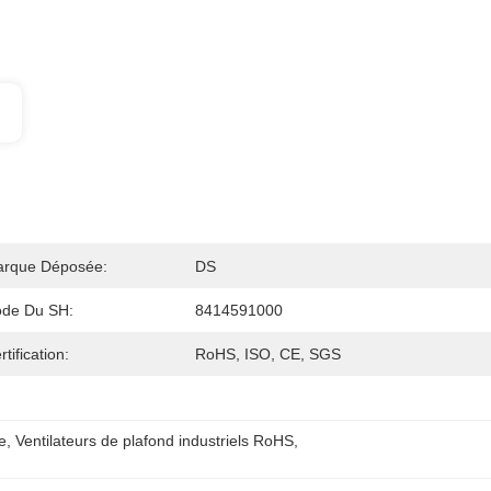
rque Déposée:
DS
de Du SH:
8414591000
rtification:
RoHS, ISO, CE, SGS
e
, 
Ventilateurs de plafond industriels RoHS
, 