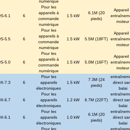
numérique
Pour les
Appareil
appareils à
6.1M (20
S-6.1
6
1.5 kW
entraînem
commande
pieds)
moteur
numérique
Pour les
Appareil
appareils à
S-5.5
6
1.5 kW
5.5M (18FT)
entraînem
commande
moteur
numérique
Pour les
Appareil
appareils à
S-5.0
6
1.5 kW
5.0M (16FT)
entraînem
commande
moteur
numérique
Pour les
entraînem
7.3M (24
X-7.3
6
appareils
1.5 kW
direct sa
pieds)
électroniques
balai
Pour les
entraînem
X-6.7
6
appareils
1.2 kW
6.7M (22FT)
direct sa
électroniques
balai
Pour les
entraînem
6.1M (20
X-6.1
6
appareils
1.0 kW
direct sa
pieds)
électroniques
balai
Pour les
entraînem