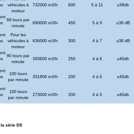
ns
véhicules à
732000 m3/h
600
5 à 11
≤
38
db
moteur
ent
68 tours par
ns
690000 m3/h
450
5 à 9
≤
38 dB
minute
ent
Pour les
ns
véhicules à
636000 m3/h
300
4 à 7
≤
38 dB
moteur
ent
90 tours par
ns
393600 m3/h
250
4 à 6
≤
45
db
minute
ent
100 tours
ns
331800 m3/h
200
4 à 5
≤
45
db
par minute
ent
100 tours
ns
273000 m3/h
200
4 à 5
≤
45
db
par minute
 la série DS