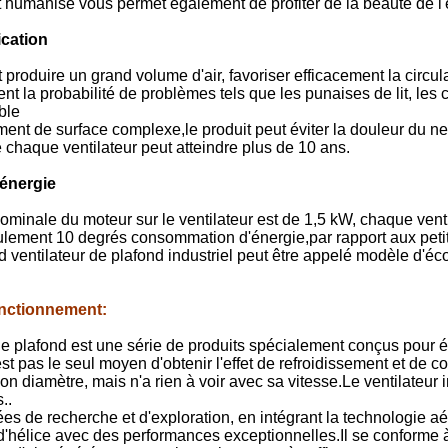
humanisé vous permet également de profiter de la beauté de l'é
ication
 produire un grand volume d'air, favoriser efficacement la circula
t la probabilité de problèmes tels que les punaises de lit, les
ble
ment de surface complexe,le produit peut éviter la douleur du ne
 chaque ventilateur peut atteindre plus de 10 ans.
énergie
minale du moteur sur le ventilateur est de 1,5 kW, chaque venti
eulement 10 degrés consommation d'énergie,par rapport aux petit
d ventilateur de plafond industriel peut être appelé modèle d'é
onctionnement
:
de plafond est une série de produits spécialement conçus pour é
est pas le seul moyen d'obtenir l'effet de refroidissement et de c
n diamètre, mais n'a rien à voir avec sa vitesse.Le ventilateur 
..
es de recherche et d'exploration, en intégrant la technologie 
d'hélice avec des performances exceptionnelles.Il se conforme à 