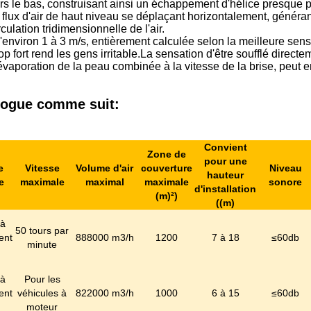
ers le bas, construisant ainsi un échappement d'hélice presque pa
in flux d'air de haut niveau se déplaçant horizontalement, généran
culation tridimensionnelle de l'air.
d'environ 1 à 3 m/s, entièrement calculée selon la meilleure sen
p fort rend les gens irritable.La sensation d'être soufflé directe
'évaporation de la peau combinée à la vitesse de la brise, peut e
ogue comme suit:
Convient
Zone de
pour une
e
Vitesse
Volume d'air
couverture
Niveau
hauteur
e
maximale
maximal
maximale
sonore
d'installation
(m)
²
)
((m)
 à
50 tours par
ent
888000 m3/h
1200
7 à 18
≤
60
db
minute
 à
Pour les
ent
véhicules à
822000 m3/h
1000
6 à 15
≤
60
db
moteur