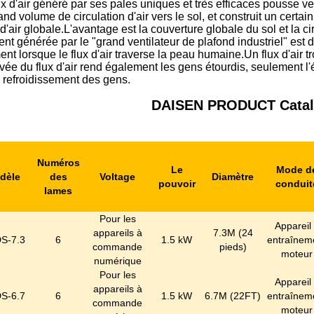
ux d'air généré par ses pales uniques et très efficaces pousse v
and volume de circulation d'air vers le sol, et construit un certa
d'air globale.L'avantage est la couverture globale du sol et la cir
ent générée par le "grand ventilateur de plafond industriel" est 
nt lorsque le flux d'air traverse la peau humaine.Un flux d'air tro
evée du flux d'air rend également les gens étourdis, seulement l
 refroidissement des gens.
DAISEN PRODUCT Catal
Numéros
Le
Mode d
dèle
des
Voltage
Diamètre
pouvoir
conduit
lames
Pour les
Appareil
appareils à
7.3M (24
S-7.3
6
1.5 kW
entraînem
commande
pieds)
moteur
numérique
Pour les
Appareil
appareils à
S-6.7
6
1.5 kW
6.7M (22FT)
entraînem
commande
moteur