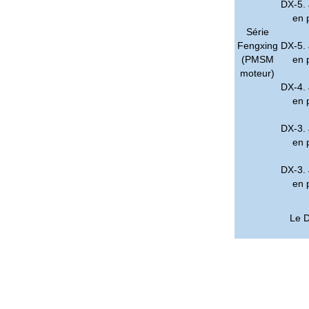
DX-5.
en 
Série
Fengxing
DX-5.
(PMSM
en 
moteur)
DX-4.
en 
DX-3.
en 
DX-3.
en 
Le D