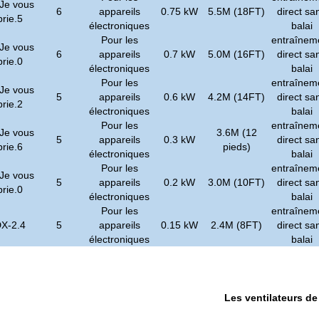
 Je vous
6
appareils
0.75 kW
5.5M (18FT)
direct sa
prie.5
électroniques
balai
Pour les
entraînem
 Je vous
6
appareils
0.7 kW
5.0M (16FT)
direct sa
prie.0
électroniques
balai
Pour les
entraînem
 Je vous
5
appareils
0.6 kW
4.2M (14FT)
direct sa
prie.2
électroniques
balai
Pour les
entraînem
 Je vous
3.6M (12
5
appareils
0.3 kW
direct sa
prie.6
pieds)
électroniques
balai
Pour les
entraînem
 Je vous
5
appareils
0.2 kW
3.0M (10FT)
direct sa
prie.0
électroniques
balai
Pour les
entraînem
X-2.4
5
appareils
0.15 kW
2.4M (8FT)
direct sa
électroniques
balai
Les ventilateurs de