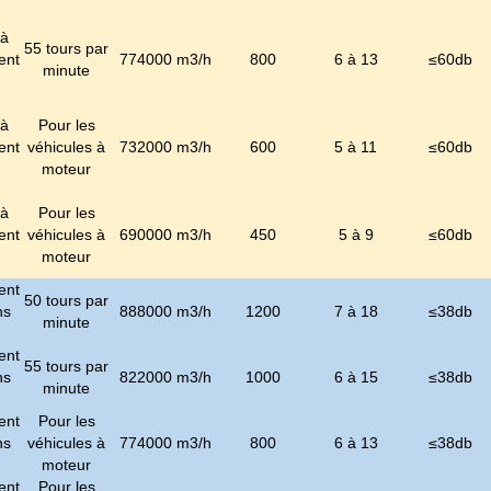
 à
55 tours par
ent
774000 m3/h
800
6 à 13
≤
60
db
minute
 à
Pour les
ent
véhicules à
732000 m3/h
600
5 à 11
≤
60
db
moteur
 à
Pour les
ent
véhicules à
690000 m3/h
450
5 à 9
≤
60
db
moteur
ent
50 tours par
ns
888000 m3/h
1200
7 à 18
≤
38
db
minute
ent
55 tours par
ns
822000 m3/h
1000
6 à 15
≤
38
db
minute
ent
Pour les
ns
véhicules à
774000 m3/h
800
6 à 13
≤
38
db
moteur
ent
Pour les