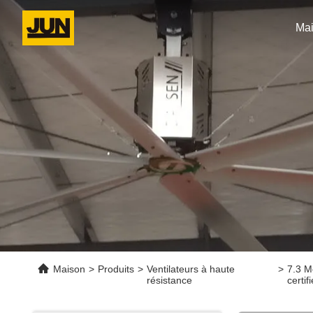
Ma
Maison
>
Produits
>
Ventilateurs à haute
>
7.3 M
résistance
certi