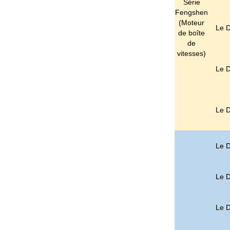
Série
Fengshen
(
Moteur
Le D
de boîte
de
vitesses
)
Le D
Le D
Le D
Le D
Le D