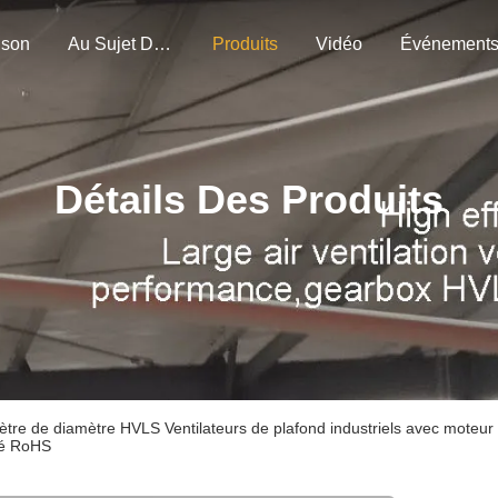
ison
Au Sujet De Nous
Produits
Vidéo
Événement
Détails Des Produits
ètre de diamètre HVLS Ventilateurs de plafond industriels avec mote
fié RoHS