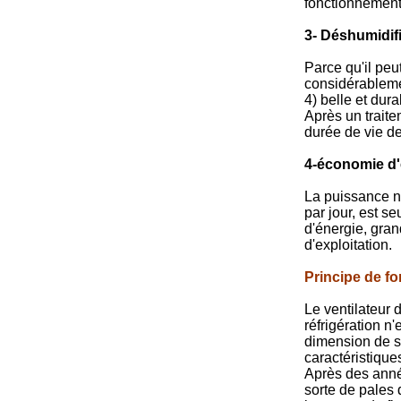
fonctionnement 
3- Déshumidif
Parce qu'il peut
considérablemen
4) belle et dura
Après un traite
durée de vie de
4-économie d'
La puissance no
par jour, est s
d'énergie, gran
d'exploitation.
Principe de f
Le ventilateur 
réfrigération n'
dimension de so
caractéristiques
Après des anné
sorte de pales 