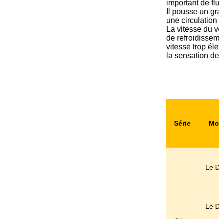
important de fl
Il pousse un gr
une circulation 
La vitesse du v
de refroidisseme
vitesse trop él
la sensation de
Série
Mo
Le D
Le D