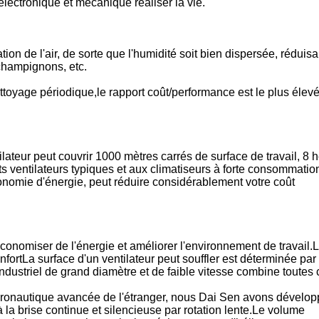
lectronique et mécanique réaliser la vie.
tion de l'air, de sorte que l'humidité soit bien dispersée, réduisa
 champignons, etc.
ttoyage périodique,le rapport coût/performance est le plus élevé
lateur peut couvrir 1000 mètres carrés de surface de travail, 8 
s ventilateurs typiques et aux climatiseurs à forte consommatio
conomie d'énergie, peut réduire considérablement votre coût
conomiser de l'énergie et améliorer l'environnement de travail.
onfortLa surface d'un ventilateur peut souffler est déterminée par 
industriel de grand diamètre et de faible vitesse combine toutes
aéronautique avancée de l'étranger, nous Dai Sen avons dévelo
la brise continue et silencieuse par rotation lente.Le volume