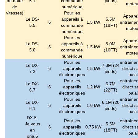
de boîte
6.1
commande
pieds)
moteu
de
numérique
vitesses
)
Pour les
Apparei
Le DS-
appareils à
5.5M
6
1.5 kW
entraîne
5.5
commande
(18FT)
moteu
numérique
Pour les
Apparei
Le DS-
appareils à
5.0M
6
1.5 kW
entraîne
5.0
commande
(16FT)
moteu
numérique
Pour les
entraîne
Le DX-
7.3M (24
6
appareils
1.5 kW
direct s
7.3
pieds)
électroniques
balai
Pour les
entraîne
Le DX-
6.7M
6
appareils
1.2 kW
direct s
6.7
(22FT)
électroniques
balai
Pour les
entraîne
Le DX-
6.1M (20
6
appareils
1.0 kW
direct s
6.1
pieds)
électroniques
balai
DX-5.
Pour les
entraîne
Je vous
5.5M
6
appareils
0.75 kW
direct s
en
(18FT)
électroniques
balai
prie.5