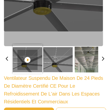
Ventilateur Suspendu De Maison De 24 Pieds
De Diamètre Certifié CE Pour Le
Refroidissement De L'air Dans Les Espaces
Résidentiels Et Commerciaux