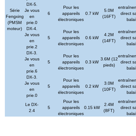
DX-5.
Pour les
entraîne
Série
Je vous
5.0M
6
appareils
0.7 kW
direct s
Fengxing
en
(16FT)
électroniques
balai
(PMSM
prie.0
moteur)
DX-4.
Pour les
entraîne
Je vous
4.2M
5
appareils
0.6 kW
direct s
en
(14FT)
électroniques
balai
prie.2
DX-3.
Pour les
entraîne
Je vous
3.6M (12
5
appareils
0.3 kW
direct s
en
pieds)
électroniques
balai
prie.6
DX-3.
Pour les
entraîne
Je vous
3.0M
5
appareils
0.2 kW
direct s
en
(10FT)
électroniques
balai
prie.0
Pour les
entraîne
Le DX-
2.4M
5
appareils
0.15 kW
direct s
2.4
(8FT)
électroniques
balai