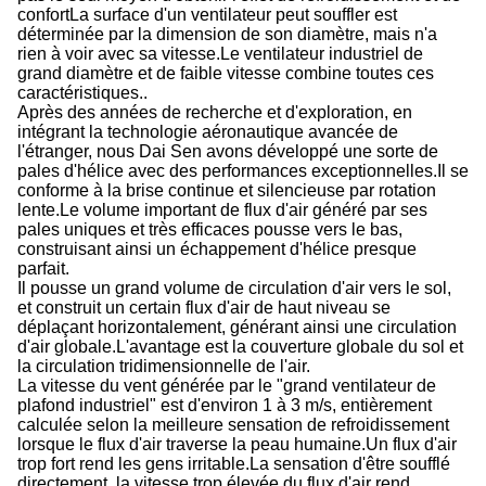
confortLa surface d'un ventilateur peut souffler est
déterminée par la dimension de son diamètre, mais n'a
rien à voir avec sa vitesse.Le ventilateur industriel de
grand diamètre et de faible vitesse combine toutes ces
caractéristiques..
Après des années de recherche et d'exploration, en
intégrant la technologie aéronautique avancée de
l'étranger, nous Dai Sen avons développé une sorte de
pales d'hélice avec des performances exceptionnelles.Il se
conforme à la brise continue et silencieuse par rotation
lente.Le volume important de flux d'air généré par ses
pales uniques et très efficaces pousse vers le bas,
construisant ainsi un échappement d'hélice presque
parfait.
Il pousse un grand volume de circulation d'air vers le sol,
et construit un certain flux d'air de haut niveau se
déplaçant horizontalement, générant ainsi une circulation
d'air globale.L'avantage est la couverture globale du sol et
la circulation tridimensionnelle de l'air.
La vitesse du vent générée par le "grand ventilateur de
plafond industriel" est d'environ 1 à 3 m/s, entièrement
calculée selon la meilleure sensation de refroidissement
lorsque le flux d'air traverse la peau humaine.Un flux d'air
trop fort rend les gens irritable.La sensation d'être soufflé
directement, la vitesse trop élevée du flux d'air rend