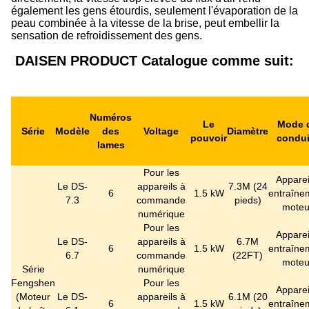
également les gens étourdis, seulement l'évaporation de la
peau combinée à la vitesse de la brise, peut embellir la
sensation de refroidissement des gens.
DAISEN PRODUCT Catalogue comme suit:
Numéros
Le
Mode 
Série
Modèle
des
Voltage
Diamètre
pouvoir
condui
lames
Pour les
Apparei
Le DS-
appareils à
7.3M (24
6
1.5 kW
entraîne
7.3
commande
pieds)
moteu
numérique
Pour les
Apparei
Le DS-
appareils à
6.7M
6
1.5 kW
entraîne
6.7
commande
(22FT)
moteu
Série
numérique
Fengshen
Pour les
Apparei
(
Moteur
Le DS-
appareils à
6.1M (20
6
1.5 kW
entraîne