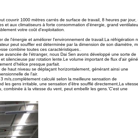
t couvrir 1000 mètres carrés de surface de travail, 8 heures par jour, 
s et aux climatiseurs à forte consommation d'énergie, grand ventilate
blement votre coût d'exploitation.
de l'énergie et améliorer l'environnement de travail.La réfrigération n
ilateur peut souffler est déterminée par la dimension de son diamètre, m
itesse combine toutes ces caractéristiques..
que avancée de l'étranger, nous Dai Sen avons développé une sorte de
et silencieuse par rotation lente.Le volume important de flux d'air gén
ement d'hélice presque parfait.
'air de haut niveau se déplaçant horizontalement, générant ainsi une
ensionnelle de l'air.
à 3 m/s,complètement calculé selon la meilleure sensation de
nd les gens irritable, une sensation d'être soufflé directement,La vitess
u, combinée à la vitesse du vent, peut embellir les gens.
'
C'est une