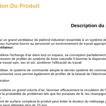
ion Du Produit
Description du 
ar un grand ventilateur de plafond industriel ressemble à un système de 
eau humaine.fournir au personnel un environnement de travail approprié 
tilateur
:
éliore l'échange d'air dans tout un espace, sa conception parfaitement 
ession de profiter du système de brise naturelle.Il favorise la dispersi
ravail sain, sec et sûr, améliorer l'efficacité du travail.
à utiliser, le système de commande adopte le dernier système de comma
umanisé vous permet également de profiter de la beauté de l'électroniq
ication
produire un grand volume d'air, favoriser efficacement la circulation de l
la probabilité de problèmes tels que les punaises de lit, les champigno
e
nt de surface complexe,le produit peut éviter la douleur du nettoyage 
r peut atteindre plus de 10 ans.