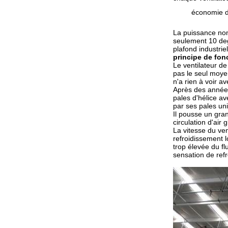
économie d
La puissance nomi
seulement 10 deg
plafond industrie
principe de fo
Le ventilateur de
pas le seul moyen
n'a rien à voir a
Après des années
pales d'hélice av
par ses pales uni
Il pousse un gran
circulation d'air 
La vitesse du ve
refroidissement l
trop élevée du fl
sensation de ref