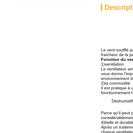
Descript
Le vent soufflé p
fraîcheur de la p
Fonction du ven
1
)
ventilation
Le ventilateur am
vous donne l'impr
environnement de t
2
)
la commodité
Il est pratique 
fonctionnement h
Déshumidif
Parce qu'il peut 
considérablement 
4
)
belle et durabl
Après un traiteme
chaque ventilateu